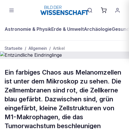
Astronomie & Physik
Erde & Umwelt
Archäologie
Gesundh
Startseite
/
Allgemein
/
Artikel
ALLGEMEIN
Ein farbiges Chaos aus Melanomzellen
Entzündliche Eindringlinge
ist unter dem Mikroskop zu sehen. Die
Zellmembranen sind rot, die Zellkerne
blau gefärbt. Dazwischen sind, grün
eingefärbt, kleine Zellstrukturen von
M1-Makrophagen, die das
Tumorwachstum beschleunigen