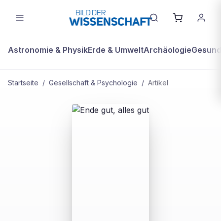
Astronomie & Physik
Erde & Umwelt
Archäologie
Gesundh
Startseite
/
Gesellschaft & Psychologie
/
Artikel