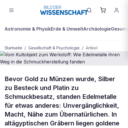
Astronomie & Physik
Erde & Umwelt
Archäologie
Gesundh
Startseite
/
Gesellschaft & Psychologie
/
Artikel
GESELLSCHAFT & PSYCHOLOGIE
Bevor Gold zu Münzen wurde, Silber
Vom Kultobjekt zum Werkstoff: Wie
zu Besteck und Platin zu
Edelmetalle ihren Weg in die
Schmuckbesatz, standen Edelmetalle
Schmuckherstellung fanden
für etwas anderes: Unvergänglichkeit,
Macht, Nähe zum Übernatürlichen. In
altägyptischen Gräbern liegen goldene