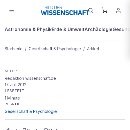
Astronomie & Physik
Erde & Umwelt
Archäologie
Gesundh
Startseite
/
Gesellschaft & Psychologie
/
Artikel
GESELLSCHAFT & PSYCHOLOGIE
Die grauen Ganoven
AUTOR
Redaktion wissenschaft.de
17. Juli 2012
LESEZEIT
1
Minute
RUBRIK
Gesellschaft & Psychologie