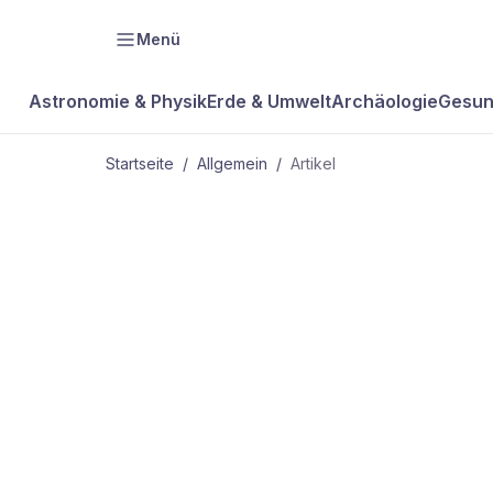
Menü
Astronomie & Physik
Erde & Umwelt
Archäologie
Gesun
Startseite
/
Allgemein
/
Artikel
ALLGEMEIN
Die
Dominoreih