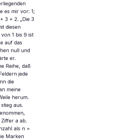
erliegenden
 es mir vor: 1;
 + 3 + 2. „Die 3
it diesen
von 1 bis 9 ist
ne auf das
chen null und
rte er.
ne Reihe, daß
Feldern jede
nn die
man meine
 Weile herum.
stieg aus.
ngenommen,
Ziffer a ab.
nzahl als n =
sie Marken