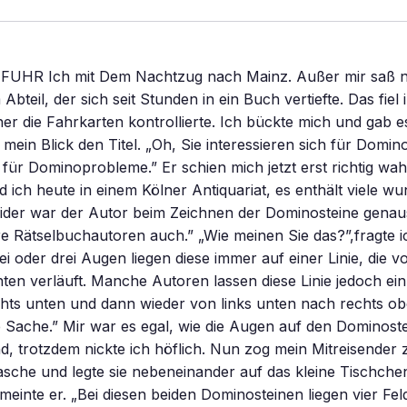
UHR Ich mit Dem Nachtzug nach Mainz. Außer mir saß n
 Abteil, der sich seit Stunden in ein Buch vertiefte. Das fie
ner die Fahrkarten kontrollierte. Ich bückte mich und gab 
te mein Blick den Titel. „Oh, Sie interessieren sich für Domin
r für Dominoprobleme.” Er schien mich jetzt erst richtig w
 ich heute in einem Kölner Antiquariat, es enthält viele w
eider war der Autor beim Zeichnen der Dominosteine gena
re Rätselbuchautoren auch.” „Wie meinen Sie das?”,fragte ic
ei oder drei Augen liegen diese immer auf einer Linie, die v
ten verläuft. Manche Autoren lassen diese Linie jedoch ein
hts unten und dann wieder von links unten nach rechts ob
e Sache.” Mir war es egal, wie die Augen auf den Dominost
d, trotzdem nickte ich höflich. Nun zog mein Mitreisender 
asche und legte sie nebeneinander auf das kleine Tischche
meinte er. „Bei diesen beiden Dominosteinen liegen vier Feld