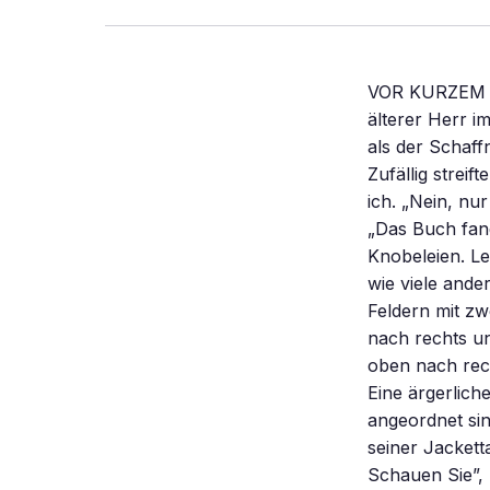
VOR KURZEM F
älterer Herr im
als der Schaff
Zufällig streif
ich. „Nein, nu
„Das Buch fand
Knobeleien. L
wie viele ande
Feldern mit zw
nach rechts un
oben nach rec
Eine ärgerlich
angeordnet sin
seiner Jackett
Schauen Sie”, 