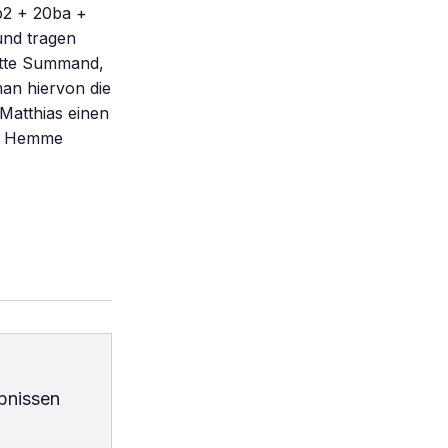
0b2 + 20ba +
und tragen
ritte Summand,
man hiervon die
 Matthias einen
ch Hemme
bnissen