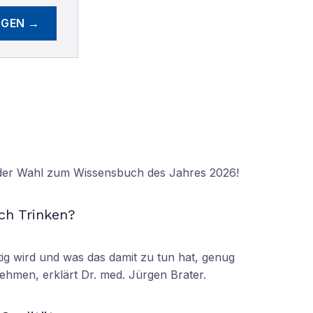
EGEN →
 der Wahl zum Wissensbuch des Jahres 2026!
N
ch Trinken?
tig wird und was das damit zu tun hat, genug
ehmen, erklärt Dr. med. Jürgen Brater.
N