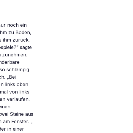
ur noch ein
l ihm zu Boden,
es ihm zurück.
ospiele?” sagte
ahrzunehmen.
underbare
uso schlampig
h. „Bei
on links oben
mal von links
en verlaufen.
einen
zwei Steine aus
n am Fenster. „
er in einer