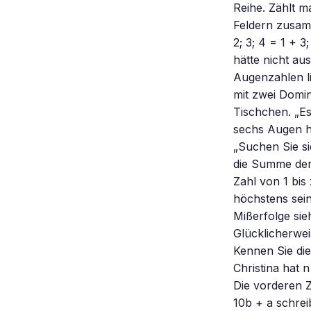
Reihe. Zählt m
Feldern zusamm
2; 3; 4 = 1 + 3
hätte nicht au
Augenzahlen li
mit zwei Domin
Tischchen. „Es
sechs Augen h
„Suchen Sie si
die Summe der 
Zahl von 1 bis
höchstens sei
Mißerfolge sie
Glücklicherwei
Kennen Sie di
Christina hat n
Die vorderen Z
10b + a schrei