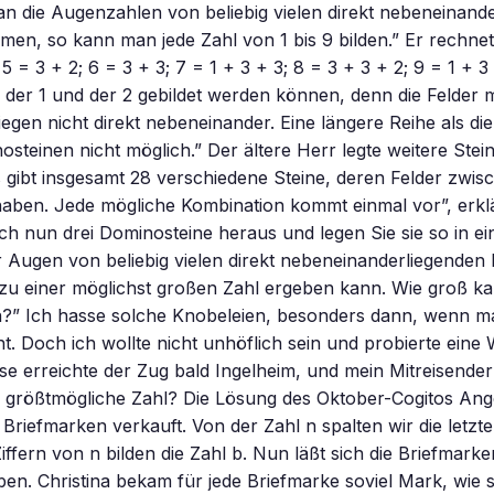
an die Augenzahlen von beliebig vielen direkt nebeneinand
en, so kann man jede Zahl von 1 bis 9 bilden.” Er rechnete
; 5 = 3 + 2; 6 = 3 + 3; 7 = 1 + 3 + 3; 8 = 3 + 3 + 2; 9 = 1 + 3
s der 1 und der 2 gebildet werden können, denn die Felder m
egen nicht direkt nebeneinander. Eine längere Reihe als die 
osteinen nicht möglich.” Der ältere Herr legte weitere Stei
 gibt insgesamt 28 verschiedene Steine, deren Felder zwis
aben. Jede mögliche Kombination kommt einmal vor”, erklä
ch nun drei Dominosteine heraus und legen Sie sie so in ei
Augen von beliebig vielen direkt nebeneinanderliegenden 
 zu einer möglichst großen Zahl ergeben kann. Wie groß ka
n?” Ich hasse solche Knobeleien, besonders dann, wenn 
ht. Doch ich wollte nicht unhöflich sein und probierte eine
se erreichte der Zug bald Ingelheim, und mein Mitreisender 
e größtmögliche Zahl? Die Lösung des Oktober-Cogitos A
 Briefmarken verkauft. Von der Zahl n spalten wir die letzte 
iffern von n bilden die Zahl b. Nun läßt sich die Briefmarke
ben. Christina bekam für jede Briefmarke soviel Mark, wie 