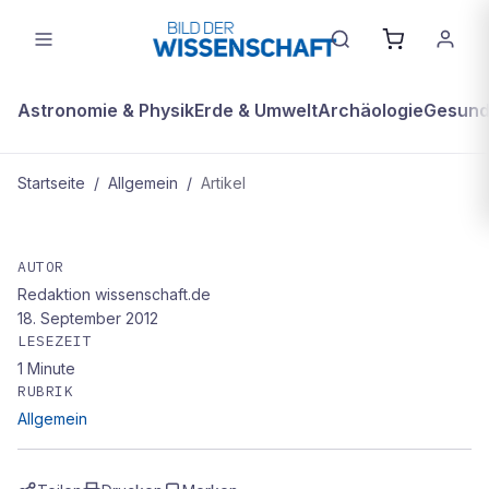
Astronomie & Physik
Erde & Umwelt
Archäologie
Gesundh
Startseite
/
Allgemein
/
Artikel
ALLGEMEIN
Der Schatz von Erstfeld
AUTOR
Redaktion wissenschaft.de
18. September 2012
LESEZEIT
1
Minute
RUBRIK
Allgemein