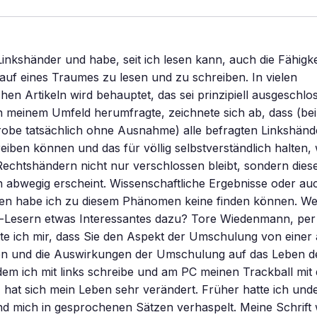
 Linkshänder und habe, seit ich lesen kann, auch die Fähigke
uf eines Traumes zu lesen und zu schreiben. In vielen
hen Artikeln wird behauptet, das sei prinzipiell ausgeschlos
 in meinem Umfeld herumfragte, zeichnete sich ab, dass (bei 
probe tatsächlich ohne Ausnahme) alle befragten Linkshän
eiben können und das für völlig selbstverständlich halten,
Rechtshändern nicht nur verschlossen bleibt, sondern die
 abwegig erscheint. Wissenschaftliche Ergebnisse oder au
n habe ich zu diesem Phänomen keine finden können. We
-Lesern etwas Interessantes dazu? Tore Wiedenmann, per
e ich mir, dass Sie den Aspekt der Umschulung von einer 
n und die Auswirkungen der Umschulung auf das Leben 
tdem ich mit links schreibe und am PC meinen Trackball mit 
hat sich mein Leben sehr verändert. Früher hatte ich unde
d mich in gesprochenen Sätzen verhaspelt. Meine Schrift 