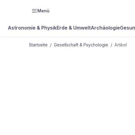
Menü
Astronomie & Physik
Erde & Umwelt
Archäologie
Gesun
Startseite
/
Gesellschaft & Psychologie
/
Artikel
GESELLSCHAFT & PSYCHOLOGIE
Der Kampf 
Kopf