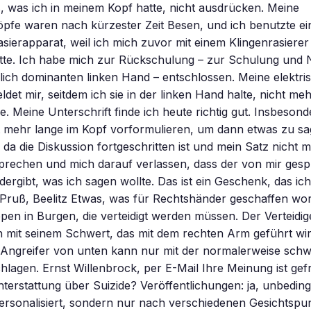
, was ich in meinem Kopf hatte, nicht ausdrücken. Meine
pfe waren nach kürzester Zeit Besen, und ich benutzte ei
asierapparat, weil ich mich zuvor mit einem Klingenrasiere
atte. Ich habe mich zur Rückschulung – zur Schulung und
lich dominanten linken Hand – entschlossen. Meine elektri
det mir, seitdem ich sie in der linken Hand halte, nicht meh
e. Meine Unterschrift finde ich heute richtig gut. Insbeson
t mehr lange im Kopf vorformulieren, um dann etwas zu sa
 da die Diskussion fortgeschritten ist und mein Satz nicht m
sprechen und mich darauf verlassen, dass der von mir ges
dergibt, was ich sagen wollte. Das ist ein Geschenk, das ich
 Pruß, Beelitz Etwas, was für Rechtshänder geschaffen word
pen in Burgen, die verteidigt werden müssen. Der Verteid
 mit seinem Schwert, das mit dem rechten Arm geführt wir
 Angreifer von unten kann nur mit der normalerweise sch
hlagen. Ernst Willenbrock, per E-Mail Ihre Meinung ist gef
hterstattung über Suizide? Veröffentlichungen: ja, unbeding
 personalisiert, sondern nur nach verschiedenen Gesichtspu