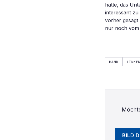
hätte, das Un
interessant z
vorher gesagt 
nur noch vom 
HAND
LINKE
Möchte
BILD 