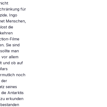
nicht
schränkung für
zide. Ingo
hnet Menschen,
lost die
kkehren
ction-Filme
n. Sie sind
sollte man
 vor allem
lt und ob auf
 Mars
rmutlich noch
 der
atz seines
 die Antarktis
e zu erkunden
 bestanden