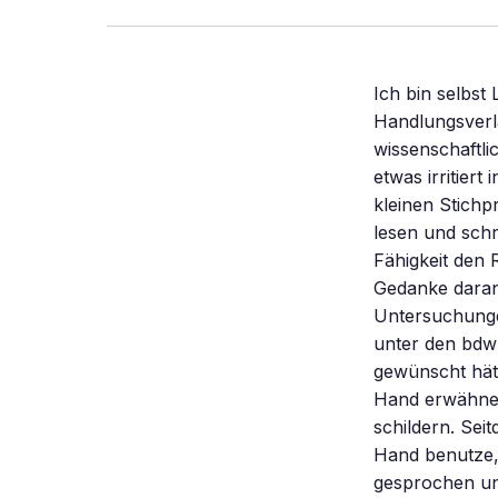
Ich bin selbst
Handlungsverla
wissenschaftlic
etwas irritiert
kleinen Stich
lesen und schr
Fähigkeit den 
Gedanke daran
Untersuchunge
unter den bdw
gewünscht hätt
Hand erwähne
schildern. Sei
Hand benutze, 
gesprochen un