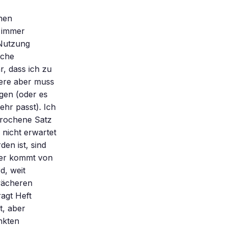
nen
r immer
 Nutzung
sche
r, dass ich zu
dere aber muss
gen (oder es
ehr passt). Ich
prochene Satz
 nicht erwartet
en ist, sind
iger kommt von
d, weit
wächeren
ragt Heft
t, aber
nkten