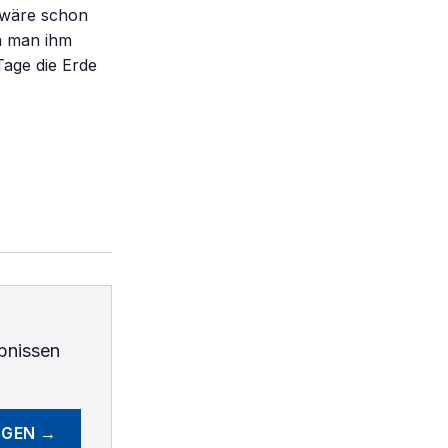
 wäre schon
n man ihm
Tage die Erde
bnissen
EGEN →