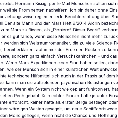
fbereitet. Hermann Kissig, per E-Mail Menschen sollten sich 
 weil sie Prominenten nacheifern. Ich bin daher ohne Ein
 beziehungsweise reglementierte Berichterstattung über Sui
ail Der alte Mann und der Mars Heft 9/2014 Aldrin bezeic
, zum Mars zu fliegen, als „Pioniere”. Dieser Begriff verharm
s er es gut fände, wenn diese Menschen nicht mehr zurüc
r werden sich Weltraumromantiker, die zu viele Science-Fi
 bereit erklären, auf immer der Erde den Rücken zu kehre
niere, sondern ganz einfach Versuchskaninchen – und das 
n. Wenn Mars-Expeditionen einen Sinn haben sollen, dann
en, wie der Mensch sich in einer künstlichen Welt entwicke
hte technische Hilfsmittel sich auch in der Praxis auf dem
ei kann man die auftretenden psychischen Belastungen ve
rahnen. Wenn ein System nicht wie geplant funktioniert, hat
ben Pech gehabt. Kein echter Pionier hätte je unter Eins
nte erforscht, keiner hätte als erster Berge bestiegen oder
einer wäre gen Westen gesegelt, um neue Schifffahrtsweg
 den Mond geflogen, wenn nicht die Chance und Hoffnung