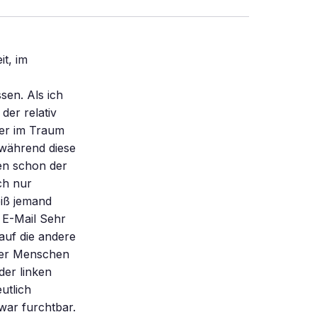
it, im
sen. Als ich
der relativ
der im Traum
 während diese
sen schon der
ch nur
iß jemand
 E-Mail Sehr
auf die andere
der Menschen
der linken
utlich
war furchtbar.