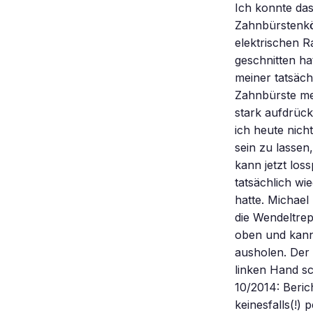
Ich konnte das
Zahnbürstenkö
elektrischen R
geschnitten h
meiner tatsäch
Zahnbürste mel
stark aufdrück
ich heute nich
sein zu lassen,
kann jetzt los
tatsächlich wie
hatte. Michael
die Wendeltrep
oben und kann
ausholen. Der
linken Hand sc
10/2014: Beric
keinesfalls(!)