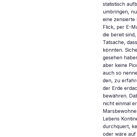
statistisch au
umbringen, nur
eine zensierte
Flick, per E-M
die bereit sind
Tatsache, das
könnten. Siche
gesehen haben,
aber keine Pio
auch so nenne
den, zu erfahr
der Erde erdac
bewähren. Dab
nicht einmal e
Marsbewohner e
Lebens Kontine
durchquert, k
oder wäre auf