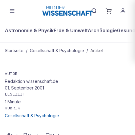
Astronomie & Physik
Erde & Umwelt
Archäologie
Gesundh
Startseite
/
Gesellschaft & Psychologie
/
Artikel
GESELLSCHAFT & PSYCHOLOGIE
Cordelias Dilemma
AUTOR
Redaktion wissenschaft.de
01. September 2001
LESEZEIT
1
Minute
RUBRIK
Gesellschaft & Psychologie