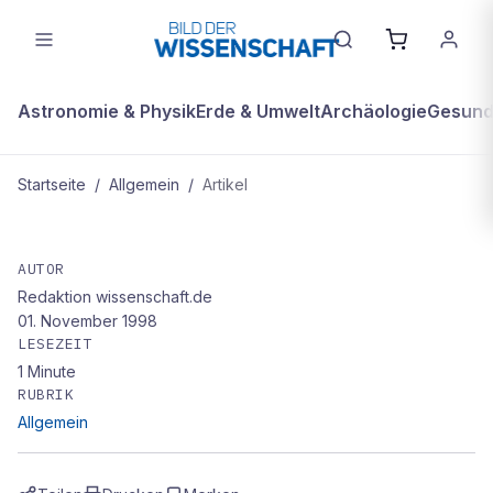
Astronomie & Physik
Erde & Umwelt
Archäologie
Gesundh
Startseite
/
Allgemein
/
Artikel
ALLGEMEIN
Bunt ist alle Theorie: „Farbsysteme
AUTOR
Redaktion wissenschaft.de
01. November 1998
LESEZEIT
1
Minute
RUBRIK
Allgemein