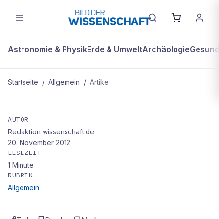
Astronomie & Physik
Erde & Umwelt
Archäologie
Gesundh
Startseite
/
Allgemein
/
Artikel
ALLGEMEIN
Bernd Müller
AUTOR
Redaktion wissenschaft.de
20. November 2012
LESEZEIT
1
Minute
RUBRIK
Allgemein