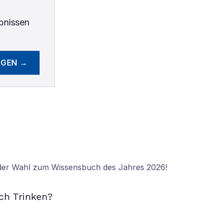
bnissen
EGEN →
 der Wahl zum Wissensbuch des Jahres 2026!
N
ch Trinken?