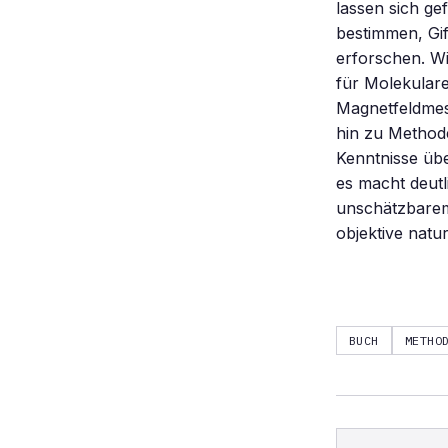
lassen sich ge
bestimmen, Gi
erforschen. Wi
für Molekulare
Magnetfeldmes
hin zu Method
Kenntnisse üb
es macht deut
unschätzbarem 
objektive natu
BUCH
METHO