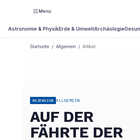
Menü
Astronomie & Physik
Erde & Umwelt
Archäologie
Gesun
Startseite
/
Allgemein
/
Artikel
ALLGEMEIN
REZENSION
AUF DER
FÄHRTE DER