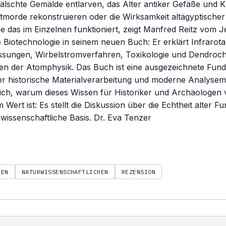
fälschte Gemälde entlarven, das Alter antiker Gefäße und
ftmorde rekonstruieren oder die Wirksamkeit altägyptische
e das im Einzelnen funktioniert, zeigt Manfred Reitz vom Je
 Biotechnologie in seinem neuen Buch: Er erklärt Infraro
sungen, Wirbelstromverfahren, Toxikologie und Dendroch
en der Atomphysik. Das Buch ist eine ausgezeichnete Fund
er historische Materialverarbeitung und moderne Analyse
lich, warum dieses Wissen für Historiker und Archäologen
Wert ist: Es stellt die Diskussion über die Echtheit alter F
rwissenschaftliche Basis. Dr. Eva Tenzer
DEN
NATURWISSENSCHAFTLICHEN
REZENSION