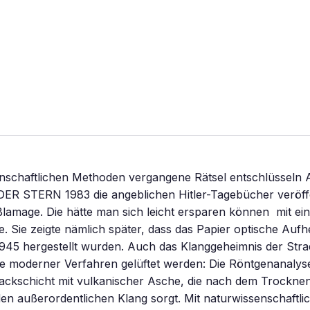
nschaftlichen Methoden vergangene Rätsel entschlüsseln A
R STERN 1983 die angeblichen Hitler-Tagebücher veröffe
Blamage. Die hätte man sich leicht ersparen können  mit ei
. Sie zeigte nämlich später, dass das Papier optische Aufhel
1945 hergestellt wurden. Auch das Klanggeheimnis der Stra
fe moderner Verfahren gelüftet werden: Die Röntgenanalyse
ckschicht mit vulkanischer Asche, die nach dem Trocknen
 den außerordentlichen Klang sorgt. Mit naturwissenschaft