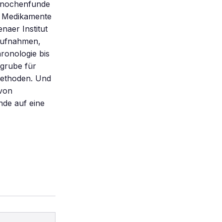
 Knochenfunde
r Medikamente
naer Institut
taufnahmen,
ronologie bis
grube für
methoden. Und
 von
unde auf eine