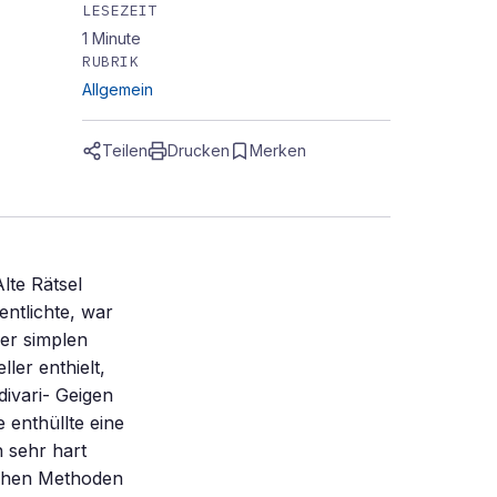
LESEZEIT
1
Minute
RUBRIK
Allgemein
Teilen
Drucken
Merken
lte Rätsel
ntlichte, war
ner simplen
ler enthielt,
divari- Geigen
 enthüllte eine
 sehr hart
lichen Methoden