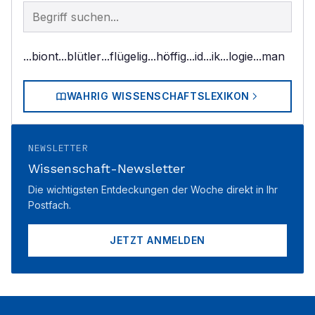
Begriff im Lexikon suchen
...biont
...blütler
...flügelig
...höffig
...id
...ik
...logie
...man
WAHRIG WISSENSCHAFTSLEXIKON
NEWSLETTER
Wissenschaft-Newsletter
Die wichtigsten Entdeckungen der Woche direkt in Ihr
Postfach.
JETZT ANMELDEN