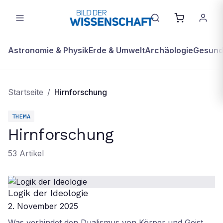
Astronomie & Physik
Erde & Umwelt
Archäologie
Gesundh
Startseite
/
Hirnforschung
THEMA
Hirnforschung
53
Artikel
Logik der Ideologie
2. November 2025
Was verbindet den Dualismus von Körper und Geist,