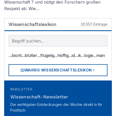
Wissenschaft ? und nötigt den Forschern großen
Respekt ab: Wie…
Wissenschaftslexikon
20.557
Einträge
Begriff im Lexikon suchen
...biont
...blütler
...flügelig
...höffig
...id
...ik
...logie
...man
WAHRIG WISSENSCHAFTSLEXIKON
NEWSLETTER
Wissenschaft-Newsletter
Die wichtigsten Entdeckungen der Woche direkt in Ihr
Postfach.