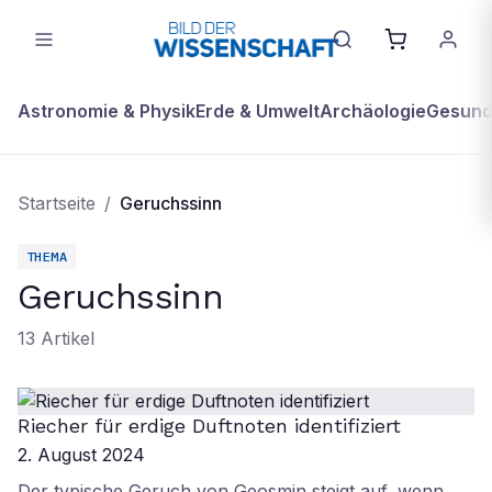
Astronomie & Physik
Erde & Umwelt
Archäologie
Gesundh
Startseite
/
Geruchssinn
THEMA
Geruchssinn
13
Artikel
Riecher für erdige Duftnoten identifiziert
2. August 2024
Der typische Geruch von Geosmin steigt auf, wenn