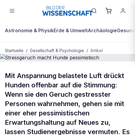
Astronomie & Physik
Erde & Umwelt
Archäologie
Gesundh
Startseite
/
Gesellschaft & Psychologie
/
Artikel
BDW Plus
GESELLSCHAFT & PSYCHOLOGIE
Mit Anspannung belastete Luft drückt
Stressgeruch macht Hunde
Hunden offenbar auf die Stimmung:
pessimistisch
Wenn sie den Geruch gestresster
Personen wahrnehmen, gehen sie mit
einer eher pessimistischen
Erwartungshaltung auf Neues zu,
lassen Studienergebnisse vermuten. Es