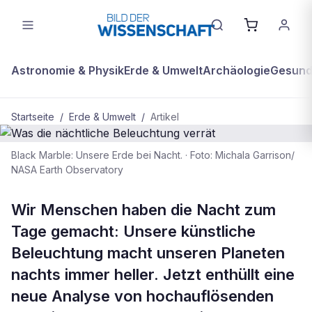
Astronomie & Physik
Erde & Umwelt
Archäologie
Gesundh
Startseite
/
Erde & Umwelt
/
Artikel
Black Marble: Unsere Erde bei Nacht.
·
Foto: Michala Garrison/
ERDE & UMWELT
NASA Earth Observatory
Was die nächtliche Beleuchtung
verrät
Wir Menschen haben die Nacht zum
Tage gemacht: Unsere künstliche
Beleuchtung macht unseren Planeten
nachts immer heller. Jetzt enthüllt eine
neue Analyse von hochauflösenden