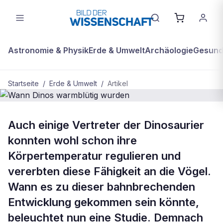
Astronomie & Physik
Erde & Umwelt
Archäologie
Gesundh
Startseite
/
Erde & Umwelt
/
Artikel
BDW Plus
ERDE & UMWELT
Auch einige Vertreter der Dinosaurier
Wann Dinos warmblütig wurden
konnten wohl schon ihre
Körpertemperatur regulieren und
vererbten diese Fähigkeit an die Vögel.
Wann es zu dieser bahnbrechenden
Entwicklung gekommen sein könnte,
beleuchtet nun eine Studie. Demnach