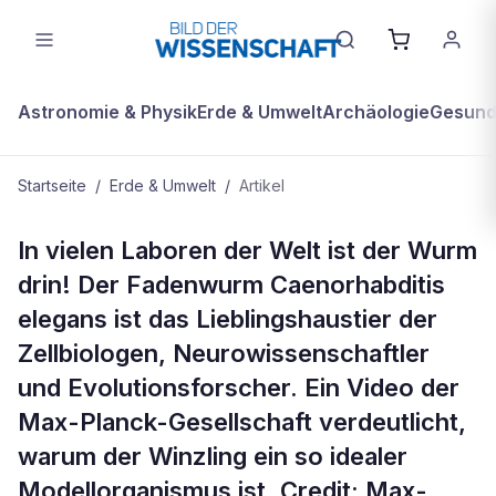
Astronomie & Physik
Erde & Umwelt
Archäologie
Gesundh
Startseite
/
Erde & Umwelt
/
Artikel
ERDE & UMWELT
In vielen Laboren der Welt ist der Wurm
Videoportal zur deutschen
drin! Der Fadenwurm Caenorhabditis
Forschung: Kategorie Leben &
elegans ist das Lieblingshaustier der
Umwelt
Zellbiologen, Neurowissenschaftler
und Evolutionsforscher. Ein Video der
Max-Planck-Gesellschaft verdeutlicht,
warum der Winzling ein so idealer
Modellorganismus ist. Credit: Max-