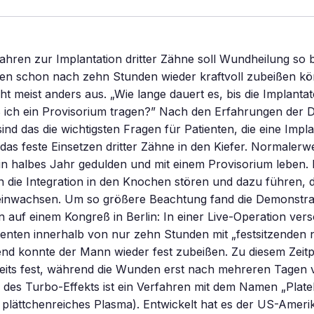
ahren zur Implantation dritter Zähne soll Wundheilung so 
ten schon nach zehn Stunden wieder kraftvoll zubeißen kö
eht meist anders aus. „Wie lange dauert es, bis die Implantat
 ich ein Provisorium tragen?” Nach den Erfahrungen der 
sind das die wichtigsten Fragen für Patienten, die eine Impl
das feste Einsetzen dritter Zähne in den Kiefer. Normaler
ein halbes Jahr gedulden und mit einem Provisorium leben. 
 die Integration in den Knochen stören und dazu führen, 
t einwachsen. Um so größere Beachtung fand die Demonstra
n auf einem Kongreß in Berlin: In einer Live-Operation vers
enten innerhalb von nur zehn Stunden mit „festsitzenden n
d konnte der Mann wieder fest zubeißen. Zu diesem Zeitp
eits fest, während die Wunden erst nach mehreren Tagen v
des Turbo-Effekts ist ein Verfahren mit dem Namen „Platel
plättchenreiches Plasma). Entwickelt hat es der US-Ameri