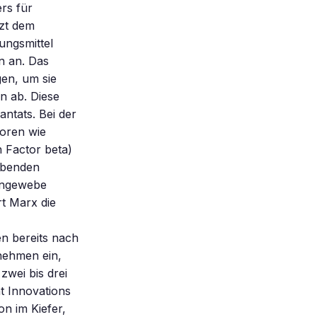
rs für
rzt dem
nungsmittel
n an. Das
gen, um sie
n ab. Diese
ntats. Bei der
oren wie
 Factor beta)
gebenden
hengewebe
rt Marx die
en bereits nach
nehmen ein,
zwei bis drei
 Innovations
n im Kiefer,