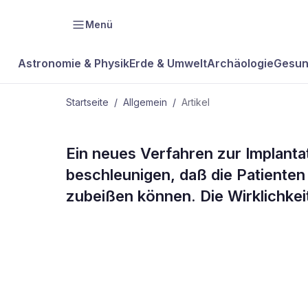
Menü
Astronomie & Physik
Erde & Umwelt
Archäologie
Gesun
Startseite
/
Allgemein
/
Artikel
ALLGEMEIN
Ein neues Verfahren zur Implanta
Turbo-Heilu
beschleunigen, daß die Patienten
zubeißen können. Die Wirklichkeit
Wachstumsf