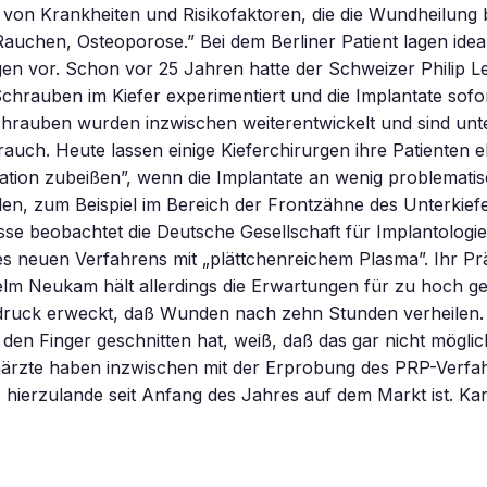
 von Krankheiten und Risikofaktoren, die die Wundheilung 
Rauchen, Osteoporose.” Bei dem Berliner Patient lagen idea
en vor. Schon vor 25 Jahren hatte der Schweizer Philip 
Schrauben im Kiefer experimentiert und die Implantate sofor
rauben wurden inzwischen weiterentwickelt und sind un
uch. Heute lassen einige Kieferchirurgen ihre Patienten eb
tion zubeißen”, wenn die Implantate an wenig problematis
en, zum Beispiel im Bereich der Frontzähne des Unterkiefe
se beobachtet die Deutsche Gesellschaft für Implantologie
s neuen Verfahrens mit „plättchenreichem Plasma”. Ihr Prä
elm Neukam hält allerdings die Erwartungen für zu hoch g
druck erweckt, daß Wunden nach zehn Stunden verheilen. 
 den Finger geschnitten hat, weiß, daß das gar nicht möglich 
ärzte haben inzwischen mit der Erprobung des PRP-Verfa
hierzulande seit Anfang des Jahres auf dem Markt ist. Kar