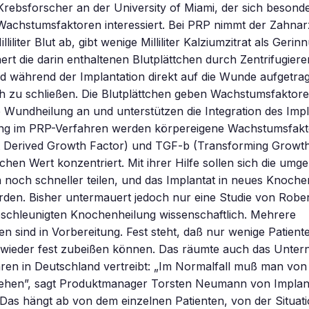
rebsforscher an der University of Miami, der sich besonde
Wachstumsfaktoren interessiert. Bei PRP nimmt der Zahna
lliliter Blut ab, gibt wenige Milliliter Kalziumzitrat als Gerin
ert die darin enthaltenen Blutplättchen durch Zentrifugiere
d während der Implantation direkt auf die Wunde aufgetra
h zu schließen. Die Blutplättchen geben Wachstumsfaktore
 Wundheilung an und unterstützen die Integration des Impla
ung im PRP-Verfahren werden körpereigene Wachstumsfakt
t Derived Growth Factor) und TGF-b (Transforming Growth
chen Wert konzentriert. Mit ihrer Hilfe sollen sich die um
 noch schneller teilen, und das Implantat in neues Knoc
rden. Bisher untermauert jedoch nur eine Studie von Robe
eschleunigten Knochenheilung wissenschaftlich. Mehrere
 sind in Vorbereitung. Fest steht, daß nur wenige Patient
wieder fest zubeißen können. Das räumte auch das Unter
ren in Deutschland vertreibt: „Im Normalfall muß man von 
hen”, sagt Produktmanager Torsten Neumann von Implant
Das hängt ab von dem einzelnen Patienten, von der Situatio