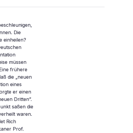
beschleunigen,
nnen. Die
e einheilen?
Deutschen
antation
weise müssen
Eine frühere
daß die „neuen
tion eines
orgte er einen
euen Dritten”.
unkt saßen die
erheilt waren.
et Rich
kaner Prof.