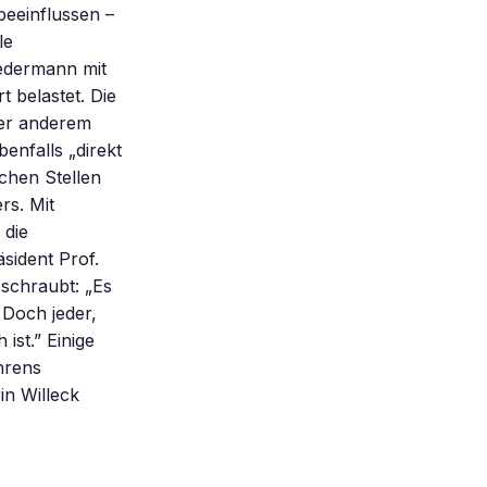
beeinflussen –
le
Ledermann mit
t belastet. Die
ter anderem
enfalls „direkt
chen Stellen
rs. Mit
 die
sident Prof.
eschraubt: „Es
Doch jeder,
ist.” Einige
hrens
in Willeck