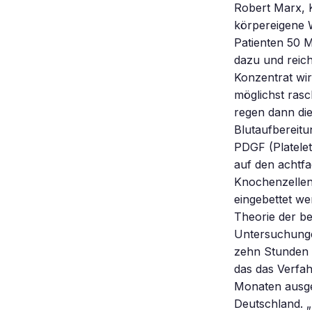
Robert Marx, K
körpereigene 
Patienten 50 Mi
dazu und reich
Konzentrat wir
möglichst rasc
regen dann die
Blutaufbereit
PDGF (Platele
auf den achtfa
Knochenzellen
eingebettet we
Theorie der b
Untersuchungen
zehn Stunden 
das das Verfah
Monaten ausge
Deutschland. „