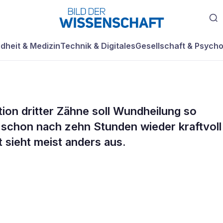
dheit & Medizin
Technik & Digitales
Gesellschaft & Psycho
tion dritter Zähne soll Wundheilung so
ng durch
 schon nach zehn Stunden wieder kraftvoll
 sieht meist anders aus.
aktoren?