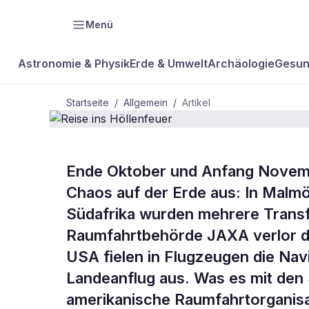
Menü
Astronomie & Physik
Erde & Umwelt
Archäologie
Gesun
Startseite
/
Allgemein
/
Artikel
ALLGEMEIN
Ende Oktober und Anfang Novem
Reise ins
Chaos auf der Erde aus: In Malmö 
Südafrika wurden mehrere Transf
Höllenfeuer
Raumfahrtbehörde JAXA verlor den
USA fielen in Flugzeugen die Na
Landeanflug aus. Was es mit den 
amerikanische Raumfahrtorganis