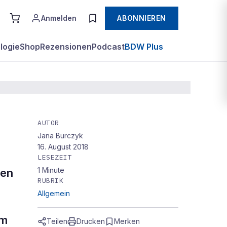
Anmelden
ABONNIEREN
logie
Shop
Rezensionen
Podcast
BDW Plus
AUTOR
Jana Burczyk
16. August 2018
LESEZEIT
1
Minute
den
RUBRIK
Allgemein
am
Teilen
Drucken
Merken