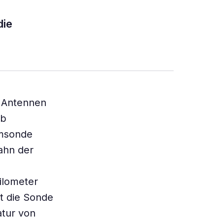
die
 Antennen
eb
umsonde
ahn der
e
ilometer
ht die Sonde
atur von