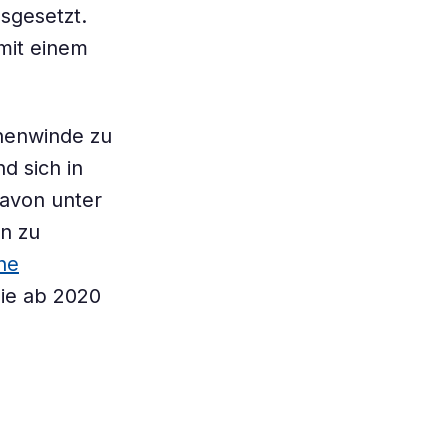
sgesetzt.
mit einem
nnenwinde zu
d sich in
davon unter
n zu
he
die ab 2020