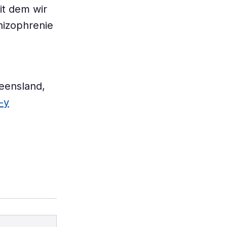
it dem wir
hizophrenie
ueensland,
-y