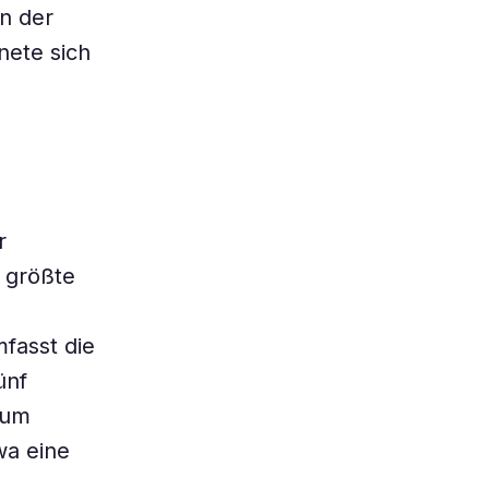
en der
nete sich
r
 größte
fasst die
ünf
 um
wa eine