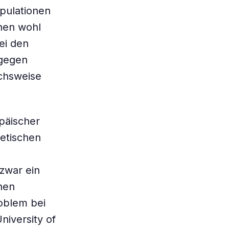
pulationen
nen wohl
ei den
ngegen
chsweise
päischer
etischen
 zwar ein
hen
oblem bei
niversity of