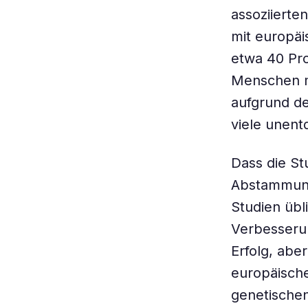
assoziierte
mit europäi
etwa 40 Pro
Menschen m
aufgrund d
viele unent
Dass die St
Abstammung 
Studien übl
Verbesserun
Erfolg, abe
europäisch
genetischen