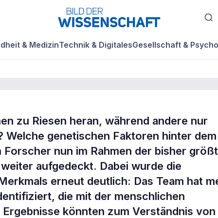
dheit & Medizin
Technik & Digitales
Gesellschaft & Psycho
 zu Riesen heran, während andere nur
ke in die Genetik
 Welche genetischen Faktoren hinter dem
Forscher nun im Rahmen der bisher größ
weiter aufgedeckt. Dabei wurde die
Merkmals erneut deutlich: Das Team hat m
entifiziert, die mit der menschlichen
e Ergebnisse könnten zum Verständnis von