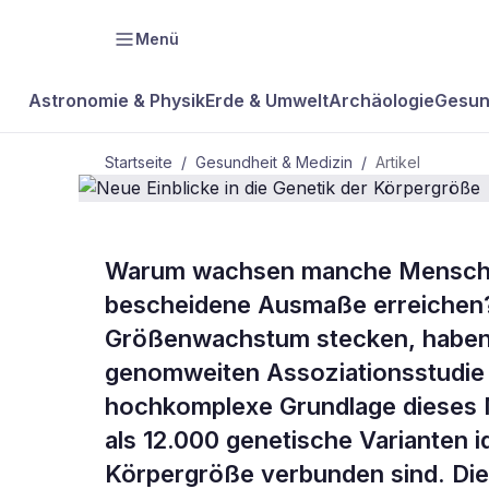
Menü
Astronomie & Physik
Erde & Umwelt
Archäologie
Gesun
Startseite
/
Gesundheit & Medizin
/
Artikel
GESUNDHEIT & MEDIZIN
Warum wachsen manche Menschen
Neue Einblic
bescheidene Ausmaße erreichen?
Größenwachstum stecken, haben 
Körpergröße
genomweiten Assoziationsstudie 
hochkomplexe Grundlage dieses 
als 12.000 genetische Varianten id
Körpergröße verbunden sind. Di