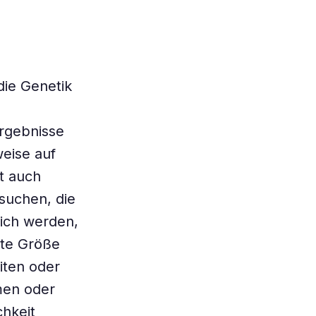
die Genetik
rgebnisse
eise auf
t auch
rsuchen, die
lich werden,
gte Größe
iten oder
men oder
hkeit