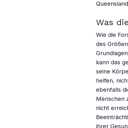
Queensland 
Was die
Wie die For
des Größen
Grundlagen
kann das ge
seine Körpe
helfen, nic
ebenfalls d
Menschen zu
nicht errei
Beeinträch
ihrer Gesun