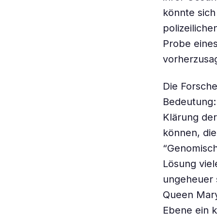
könnte sich
polizeilic
Probe eines
vorherzusa
Die Forsche
Bedeutung: 
Klärung de
können, die
“Genomische
Lösung viel
ungeheuer s
Queen Mary
Ebene ein k