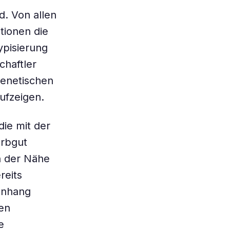
. Von allen
tionen die
pisierung
chaftler
genetischen
ufzeigen.
die mit der
Erbgut
in der Nähe
reits
enhang
en
e