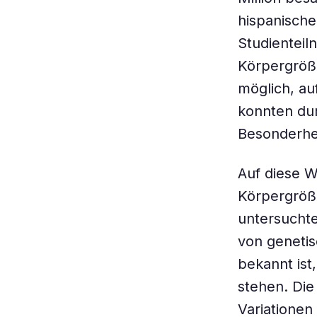
hispanische
Studientei
Körpergröß
möglich, au
konnten dur
Besonderhei
Auf diese We
Körpergröße
untersuchte
von genetis
bekannt is
stehen. Die
Variationen