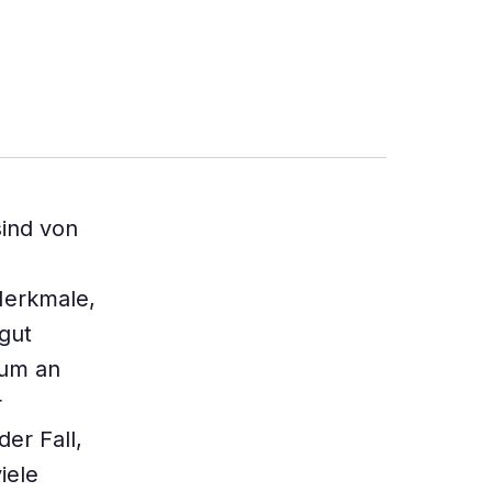
ind von
Merkmale,
gut
ium an
r
er Fall,
iele