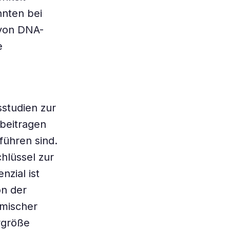
nnten bei
 von DNA-
e
sstudien zur
beitragen
führen sind.
hlüssel zur
nzial ist
on der
omischer
rgröße