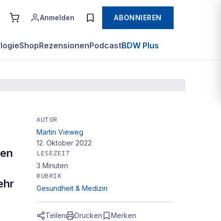
Anmelden
ABONNIEREN
logie
Shop
Rezensionen
Podcast
BDW Plus
AUTOR
Martin Vieweg
 der
12. Oktober 2022
ten
LESEZEIT
3
Minuten
RUBRIK
ehr
Gesundheit & Medizin
Teilen
Drucken
Merken