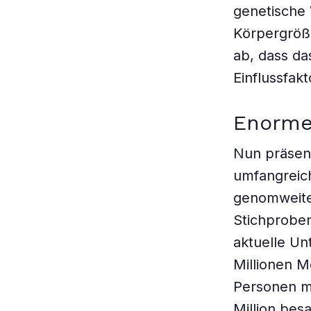
genetische 
Körpergröß
ab, dass da
Einflussfakt
Enorme
Nun präsent
umfangreic
genomweite 
Stichproben
aktuelle Un
Millionen M
Personen m
Million bes