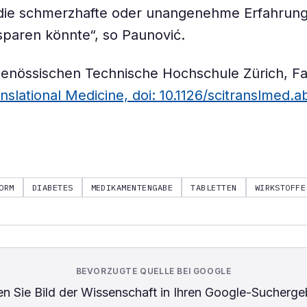
ie schmerzhafte oder unangenehme Erfahrung
rsparen könnte“, so Paunović.
genössischen Technische Hochschule Zürich, Fac
nslational Medicine, doi: 10.1126/scitranslmed.
ORM
DIABETES
MEDIKAMENTENGABE
TABLETTEN
WIRKSTOFFE
BEVORZUGTE QUELLE BEI GOOGLE
n Sie
Bild der Wissenschaft
in Ihren Google-Sucherge