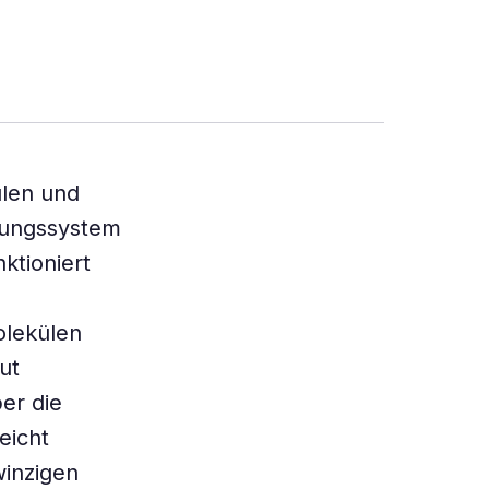
ülen und
uungssystem
tioniert
olekülen
ut
er die
eicht
winzigen