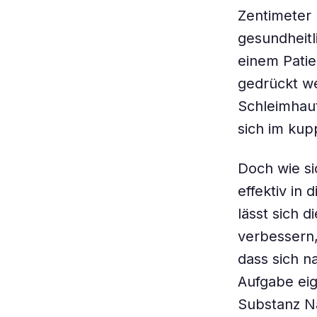
Zentimeter 
gesundheitl
einem Pati
gedrückt w
Schleimhaut
sich im kup
Doch wie si
effektiv in
lässt sich 
verbessern,
dass sich n
Aufgabe eig
Substanz N