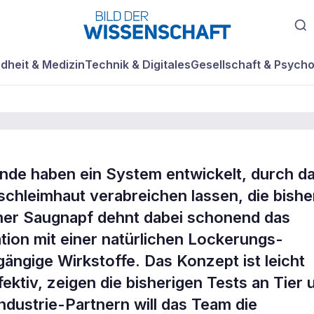
dheit & Medizin
Technik & Digitales
Gesellschaft & Psycho
nde haben ein System entwickelt, durch d
engabe per Saug
chleimhaut verabreichen lassen, die bishe
einer Saugnapf dehnt dabei schonend das
ion mit einer natürlichen Lockerungs-
ängige Wirkstoffe. Das Konzept ist leicht
fektiv, zeigen die bisherigen Tests an Tier 
dustrie-Partnern will das Team die