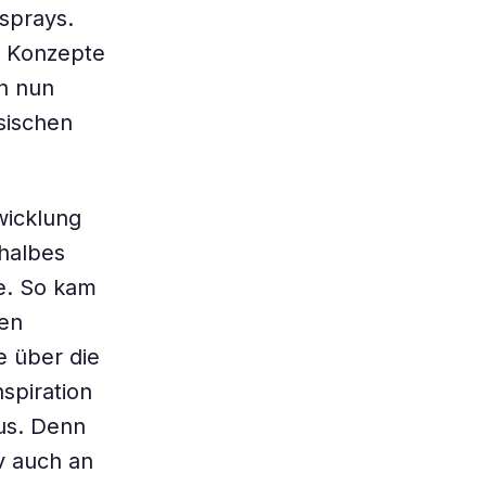
sprays.
er Konzepte
n nun
sischen
wicklung
halbes
te. So kam
den
e über die
spiration
pus. Denn
v auch an