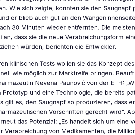
n. Wie sich zeigte, konnten sie den Saugnapf 
und er blieb auch gut an den Wangeninnenseite
 nach 30 Minuten wieder entfernten. Die meist
 an, dass sie die neue Verabreichungsform eine
rziehen würden, berichten die Entwickler.
en klinischen Tests wollen sie das Konzept de
nell wie möglich zur Marktreife bringen. Beauftr
Pharmazeutin Nevena Paunović von der ETH: „W
 Prototyp und eine Technologie, die bereits pate
s gilt es, den Saugnapf so produzieren, dass e
armazeutischen Vorschriften gerecht wird“. A
erneut das Potenzial: „Es handelt sich um eine v
r Verabreichung von Medikamenten, die Millio