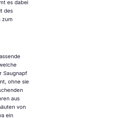
mt es dabei
t des
s zum
passende
 welche
er Saugnapf
t, ohne sie
rschenden
hren aus
häuten von
wa ein