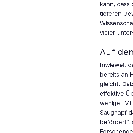
kann, dass 
tieferen Ge
Wissenschaf
vieler unte
Auf de
Inwieweit d
bereits an
gleicht. Da
effektive Ü
weniger Min
Saugnapf da
befördert“,
Forschenden