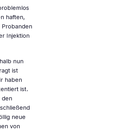
problemlos
n haften,
en Probanden
r Injektion
shalb nun
agt ist
ir haben
ntiert ist.
r den
bschließend
öllig neue
nen von