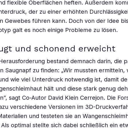
und flexible Oberflächen heften. Außerdem kom
terdruck, der zu einer erhöhten Durchlässigkei
n Gewebes führen kann. Doch von der Idee bi
otyp galt es noch einige Probleme zu lösen.
ugt und schonend erweicht
 Herausforderung bestand demnach darin, die 
n Saugnapf zu finden: „Wir mussten ermitteln,
nd wie viel Unterdruck notwendig ist, damit d
enschleimhaut hält und diese stark genug dehn
n”, sagt Co-Autor David Klein Cerrejon. Die Fo
dazu verschiedene Versionen im 3D-Druckverfa
aterialien und testeten sie an Wangenschleim
ls optimal stellte sich dabei schließlich ein et