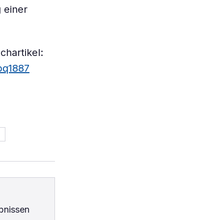
 einer
hartikel:
abq1887
bnissen