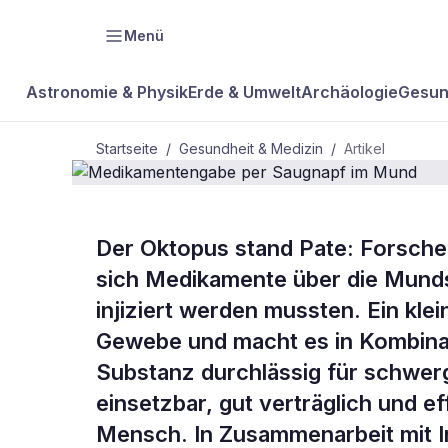
Menü
Astronomie & Physik
Erde & Umwelt
Archäologie
Gesun
Startseite
/
Gesundheit & Medizin
/
Artikel
GESUNDHEIT & MEDIZIN
Der Oktopus stand Pate: Forsche
Medikament
sich Medikamente über die Munds
injiziert werden mussten. Ein kl
im Mund
Gewebe und macht es in Kombinat
Substanz durchlässig für schwerg
einsetzbar, gut verträglich und ef
Mensch. In Zusammenarbeit mit In