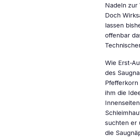
Nadeln zur 
Doch Wirksa
lassen bish
offenbar da
Technischen
Wie Erst-Au
des Saugnap
Pfefferkorn
ihm die Ide
Innenseiten
Schleimhaut
suchten er 
die Saugnäp