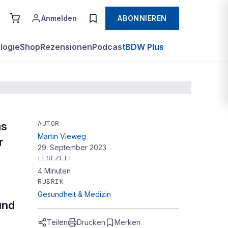
Anmelden
ABONNIEREN
logie
Shop
Rezensionen
Podcast
BDW Plus
AUTOR
as
Martin Vieweg
napf
r
29. September 2023
LESEZEIT
4
Minuten
RUBRIK
Gesundheit & Medizin
und
Teilen
Drucken
Merken