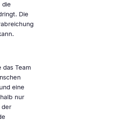
 die
ringt. Die
rabreichung
kann.
te das Team
enschen
 und eine
rhalb nur
 der
de