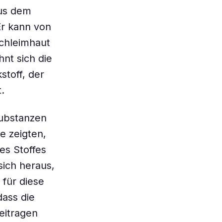
aus dem
Er kann von
chleimhaut
nt sich die
stoff, der
.
Substanzen
e zeigten,
es Stoffes
sich heraus,
 für diese
dass die
eitragen