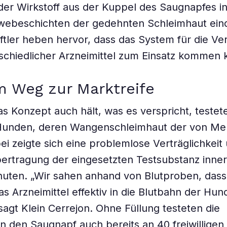
der Wirkstoff aus der Kuppel des Saugnapfes in
webeschichten der gedehnten Schleimhaut eind
tler heben hervor, dass das System für die Ve
rschiedlicher Arzneimittel zum Einsatz kommen 
m Weg zur Marktreife
as Konzept auch hält, was es verspricht, teste
 Hunden, deren Wangenschleimhaut der von M
bei zeigte sich eine problemlose Verträglichkeit
bertragung der eingesetzten Testsubstanz inne
uten. „Wir sahen anhand von Blutproben, dass
s Arzneimittel effektiv in die Blutbahn der Hun
 sagt Klein Cerrejon. Ohne Füllung testeten die
 den Saugnapf auch bereits an 40 freiwilligen