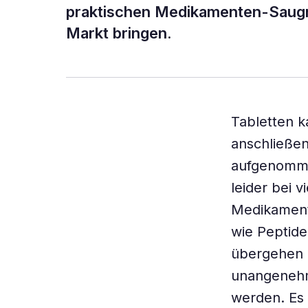
praktischen Medikamenten-Saugnä
Markt bringen.
Tabletten 
anschließe
aufgenomme
leider bei 
Medikamente
wie Peptide
übergehen 
unangenehm
werden. Es