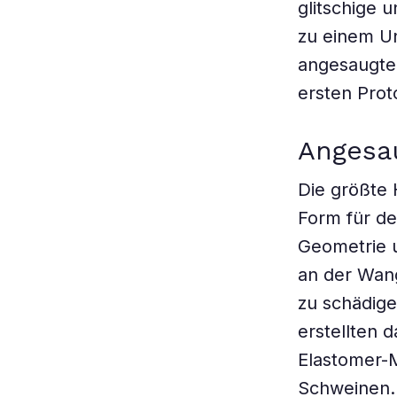
glitschige 
zu einem Un
angesaugte
ersten Prot
Angesa
Die größte
Form für de
Geometrie u
an der Wang
zu schädige
erstellten 
Elastomer-M
Schweinen. A