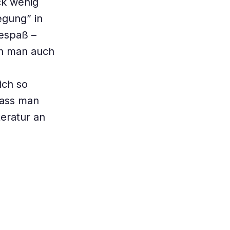
ck wenig
egung” in
sespaß –
nn man auch
ich so
dass man
teratur an