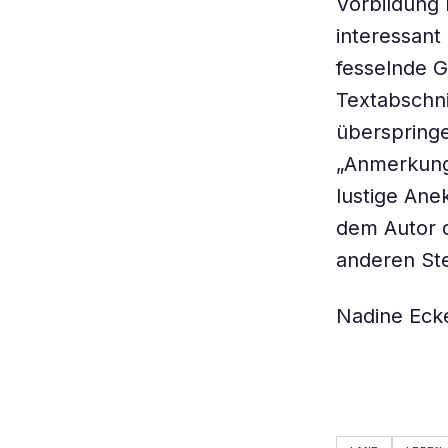
Vorbildung 
interessan
fesselnde G
Textabschn
überspringe
„Anmerkung
lustige Ane
dem Autor d
anderen Ste
Nadine Eck