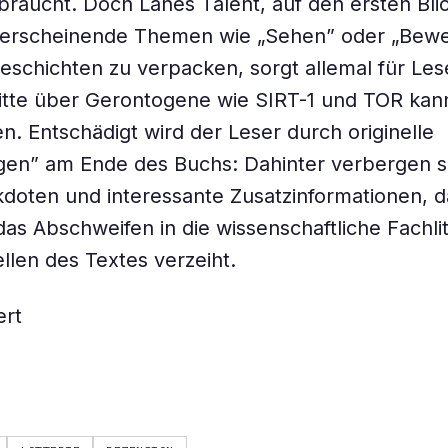
braucht. Doch Lanes Talent, auf den ersten Bli
t erscheinende Themen wie „Sehen” oder „Bew
eschichten zu verpacken, sorgt allemal für Le
itte über Gerontogene wie SIRT-1 und TOR ka
n. Entschädigt wird der Leser durch originelle
en” am Ende des Buchs: Dahinter verbergen s
kdoten und interessante Zusatzinformationen, 
as Abschweifen in die wissenschaftliche Fachli
llen des Textes verzeiht.
ert