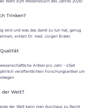
 der Wahl zum Wissensbuch des Jahres 2026!
N
ch Trinken?
tig wird und was das damit zu tun hat, genug
ehmen, erklärt Dr. med. Jürgen Brater.
N
 Qualität
wissenschaftliche Artikel pro Jahr - sSeit
r jährlich veröffentlichten Forschungsartikel um
estiegen
N
 der Welt?
tands der Welt kann man durchaus zu Recht