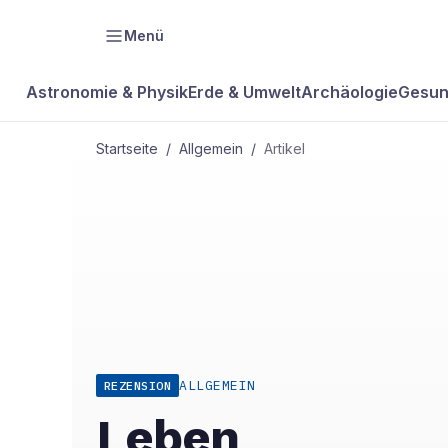
Menü
Astronomie & Physik
Erde & Umwelt
Archäologie
Gesun
Startseite
/
Allgemein
/
Artikel
ALLGEMEIN
REZENSION
Leben