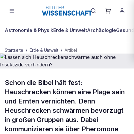
Astronomie & Physik
Erde & Umwelt
Archäologie
Gesundh
Startseite
/
Erde & Umwelt
/
Artikel
BDW Plus
ERDE & UMWELT
Schon die Bibel hält fest:
Lassen sich
Heuschrecken können eine Plage sein
Heuschreckenschwärme auch ohne
und Ernten vernichten. Denn
Insektizide verhindern?
Heuschrecken schwärmen bevorzugt
in großen Gruppen aus. Dabei
kommunizieren sie über Pheromone