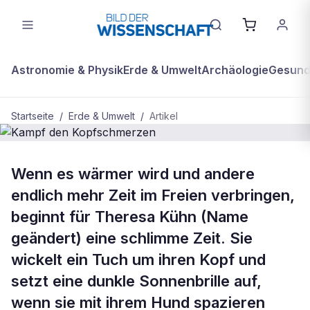
Astronomie & Physik
Erde & Umwelt
Archäologie
Gesundh
Startseite
/
Erde & Umwelt
/
Artikel
BDW Plus
ERDE & UMWELT
Wenn es wärmer wird und andere
Kampf den Kopfschmerzen
endlich mehr Zeit im Freien verbringen,
beginnt für Theresa Kühn (Name
geändert) eine schlimme Zeit. Sie
wickelt ein Tuch um ihren Kopf und
setzt eine dunkle Sonnenbrille auf,
wenn sie mit ihrem Hund spazieren