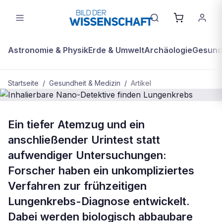
Astronomie & Physik
Erde & Umwelt
Archäologie
Gesundh
Startseite
/
Gesundheit & Medizin
/
Artikel
GESUNDHEIT & MEDIZIN
Ein tiefer Atemzug und ein
Inhalierbare Nano-Detektive finden
anschließender Urintest statt
Lungenkrebs
aufwendiger Untersuchungen:
Forscher haben ein unkompliziertes
Verfahren zur frühzeitigen
Lungenkrebs-Diagnose entwickelt.
Dabei werden biologisch abbaubare