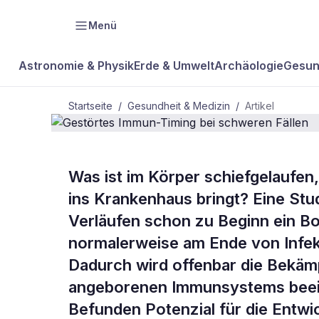
Menü
Astronomie & Physik
Erde & Umwelt
Archäologie
Gesun
Startseite
/
Gesundheit & Medizin
/
Artikel
GESUNDHEIT & MEDIZIN
Was ist im Körper schiefgelauf
Gestörtes I
ins Krankenhaus bringt? Eine Stu
Verläufen schon zu Beginn ein Bo
schweren Fä
normalerweise am Ende von Infek
Dadurch wird offenbar die Bekämp
angeborenen Immunsystems beeint
Befunden Potenzial für die Entw