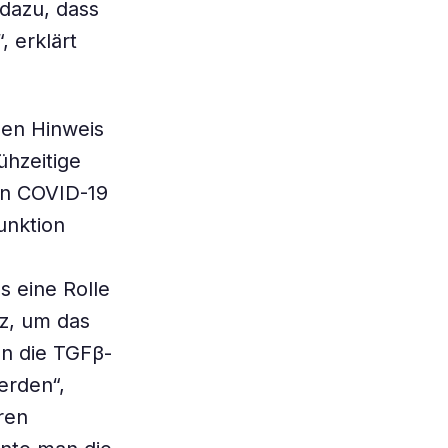
 dazu, dass
, erklärt
gen Hinweis
ühzeitige
on COVID-19
unktion
 eine Rolle
tz, um das
en die TGFβ-
erden“,
ren