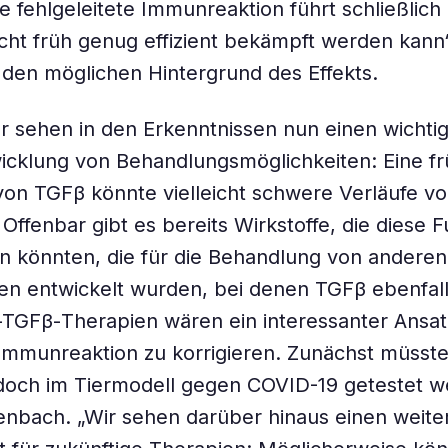
se fehlgeleitete Immunreaktion führt schließlich
icht früh genug effizient bekämpft werden kann“
den möglichen Hintergrund des Effekts.
r sehen in den Erkenntnissen nun einen wichti
wicklung von Behandlungsmöglichkeiten: Eine fr
n TGFβ könnte vielleicht schwere Verläufe v
Offenbar gibt es bereits Wirkstoffe, die diese F
 könnten, die für die Behandlung von anderen
n entwickelt wurden, bei denen TGFβ ebenfalls
ti-TGFβ-Therapien wären ein interessanter Ansa
Immunreaktion zu korrigieren. Zunächst müsst
och im Tiermodell gegen COVID-19 getestet w
enbach. „Wir sehen darüber hinaus einen weite