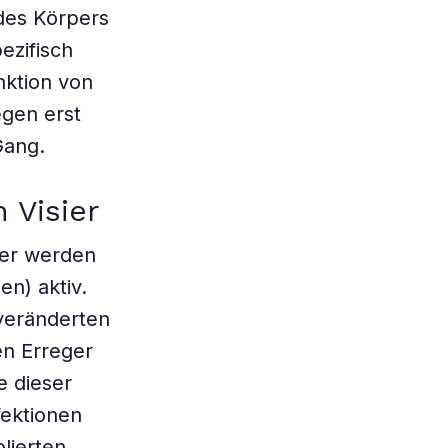
 des Körpers
ezifisch
nktion von
egen erst
Gang.
 Visier
ger werden
en) aktiv.
 veränderten
en Erreger
e dieser
ektionen
olierten