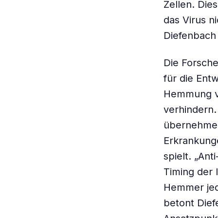
Zellen. Die
das Virus n
Diefenbach 
Die Forsche
für die Ent
Hemmung vo
verhindern. 
übernehmen
Erkrankunge
spielt. „An
Timing der 
Hemmer jed
betont Dief