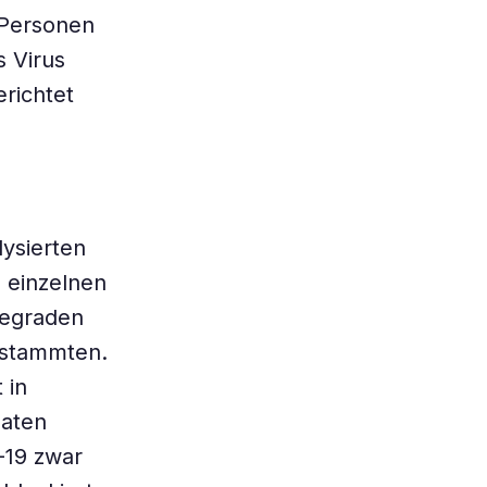
 Personen
 Virus
richtet
ysierten
n einzelnen
regraden
 stammten.
 in
Daten
-19 zwar