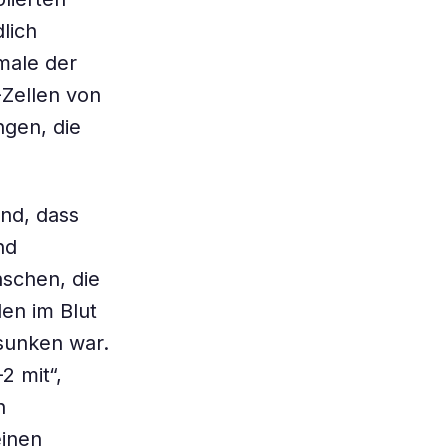
lich
male der
-Zellen von
gen, die
nd, dass
nd
schen, die
en im Blut
sunken war.
2 mit“,
n
einen