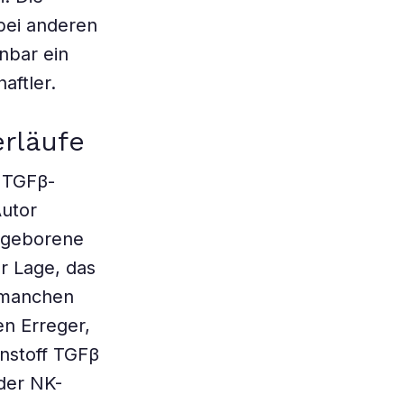
bei anderen
nbar ein
aftler.
rläufe
 TGFβ-
Autor
angeborene
r Lage, das
i manchen
en Erreger,
nstoff TGFβ
 der NK-