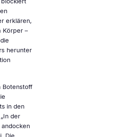
blockiert
hen
r erklären,
m Körper –
 die
rs herunter
tion
 Botenstoff
ie
s in den
„In der
en andocken
. Die