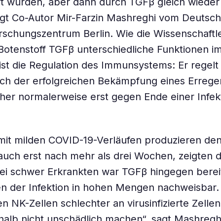
ert wurden, aber dann durch TGFβ gleich wieder 
agt Co-Autor Mir-Farzin Mashreghi vom Deutsc
chungszentrum Berlin. Wie die Wissenschaftle
 Botenstoff TGFβ unterschiedliche Funktionen i
ist die Regulation des Immunsystems: Er regelt
ch der erfolgreichen Bekämpfung eines Errege
her normalerweise erst gegen Ende einer Infek
it milden COVID-19-Verläufen produzieren den
 auch erst nach mehr als drei Wochen, zeigten d
ei schwer Erkrankten war TGFβ hingegen bereit
n der Infektion in hohen Mengen nachweisbar. 
n NK-Zellen schlechter an virusinfizierte Zell
halb nicht unschädlich machen“, sagt Mashreghi