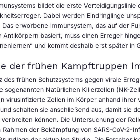
unsystems bildet die erste Verteidigungslinie
heitserreger. Dabei werden Eindringlinge unsp
n. Das erworbene Immunsystem, das auf der Fu
n Antikörpern basiert, muss einen Erreger hing
nenlernen“ und kommt deshalb erst später in 
le der frühen Kampftruppen im
z des frühen Schutzsystems gegen virale Erre
ie sogenannten Natürlichen Killerzellen (NK-Zell
n virusinfizierte Zellen im Körper anhand ihrer
und schalten sie anschließend aus, damit sie d
r verbreiten können. Die Untersuchung der Roll
im Rahmen der Bekämpfung von SARS-CoV-2-Inf
 Grundlage der aktuellen Studie. Die Forscher is