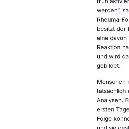
früh aktivi
werden“, s
Rheuma-Fors
besitzt der
eine davon 
Reaktion na
und wird da
gebildet.
Menschen m
tatsächlich
Analysen. B
ersten Tage
Folge könne
und sie des