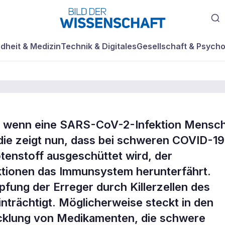
dheit & Medizin
Technik & Digitales
Gesellschaft & Psycho
en, wenn eine SARS-CoV-2-Infektion Mensc
mmun-Timing bei
die zeigt nun, dass bei schweren COVID-19
tenstoff ausgeschüttet wird, der
llen
tionen das Immunsystem herunterfährt.
fung der Erreger durch Killerzellen des
rächtigt. Möglicherweise steckt in den
icklung von Medikamenten, die schwere