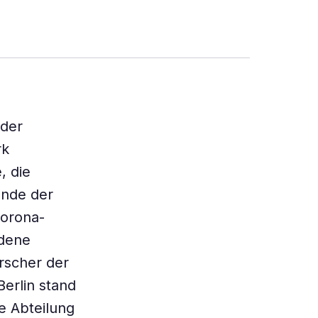
 der
rk
, die
ünde der
Corona-
edene
rscher der
Berlin stand
e Abteilung