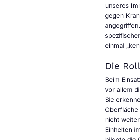
unseres Imm
gegen Krank
angegriffe
spezifische
einmal „ken
Die Rol
Beim Einsat
vor allem d
Sie erkenne
Oberfläche 
nicht weite
Einheiten 
bildete die