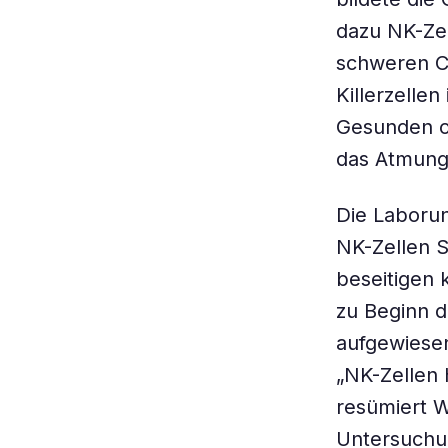
dazu NK-Zel
schweren C
Killerzelle
Gesunden o
das Atmung
Die Laborun
NK-Zellen S
beseitigen 
zu Beginn d
aufgewiesen
„NK-Zellen 
resümiert W
Untersuchun