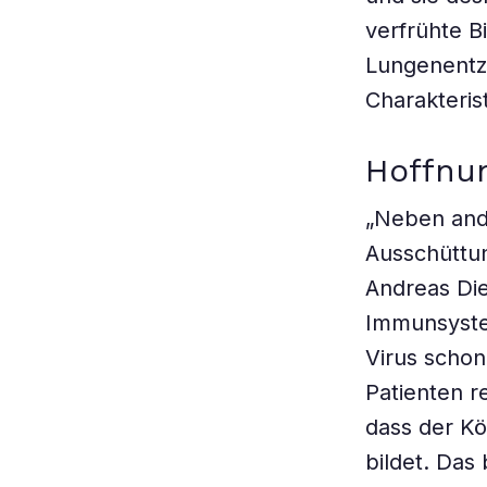
verfrühte B
Lungenentzü
Charakteris
Hoffnu
„Neben ande
Ausschüttun
Andreas Die
Immunsyste
Virus schon
Patienten r
dass der K
bildet. Das