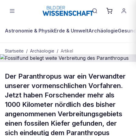
Astronomie & Physik
Erde & Umwelt
Archäologie
Gesundh
Startseite
/
Archäologie
/
Artikel
BDW Plus
ARCHÄOLOGIE
Der Paranthropus war ein Verwandter
Fossilfund belegt weite Verbreitung
unserer vormenschlichen Vorfahren.
des Paranthropus
Jetzt haben Forschender mehr als
1000 Kilometer nördlich des bisher
angenommenen Verbreitungsgebiets
einen fossilen Kiefer gefunden, der
sich eindeutig dem Paranthropus