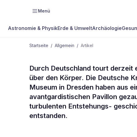
Menü
Astronomie & Physik
Erde & Umwelt
Archäologie
Gesun
Startseite
/
Allgemein
/
Artikel
ALLGEMEIN
Durch Deutschland tourt derzeit e
Der schwi
über den Körper. Die Deutsche 
Museum in Dresden haben aus ei
Körper
avantgardistischen Pavillon geza
turbulenten Entstehungs- geschic
entstanden.