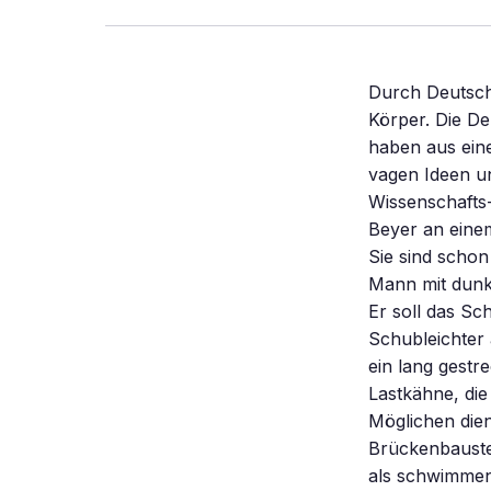
Durch Deutschland tourt derzeit ein grellgelbes Schiff mit einer Ausstellung über den Körper. Die Deutsche Krankenversicherung und das Hygiene-Museum in Dresden haben aus einem stählernen Kahn einen avantgardistischen Pavillon gezaubert. Aus vagen Ideen und nach einer turbulenten Entstehungs- geschichte ist eine schillernde Wissenschafts-Show entstanden. An diesem kalten Dezembermorgen steht Angelo Beyer an einem der Häfen Berlins und wartet. Der zweite Mann lässt sich nicht blicken. Sie sind schon spät dran. Die Sache mit 4305? Beyer nickt. Beyer, ein untersetzter Mann mit dunklem Schnurrbart, ist Binnenschiffer, früher war er bei der DDR-Marine. Er soll das Schiff nach Duisburg bringen. Beyer sagt: „Das ist noch ein alter Schubleichter aus DDR-Zeiten.” Vorne am Bug steht die Nummer: 4305. Ein Leichter ist ein lang gestreckter Kasten aus Stahl. „ Hohle Vögel” nennen manche Schiffer die Lastkähne, die von einem angekoppelten Schubschiff geschoben werden und zu allem Möglichen dienen. Für Sondertransporte zum Beispiel oder für Arbeiten an Brückenbaustellen. Die Armeen des Warschauer Paktes, erzählt Beyer, ließen Leichter als schwimmende Panzerbrücken bauen. 4305 ist frisch mit schwarzer Farbe gestrichen. Der Leichter soll Furore machen, den ganzen Sommer mit einem exklusiv entworfenen Pavillon durch Deutschland schippern und eine Ausstellung über den Körper präsentieren, die es so noch nie gegeben hat. Das sagen ihre Macher. „bodytravel” haben sie die schwimmende Show getauft. Der zweite Mann ist da. Beyer löst die Taue, und das über 60 Meter lange und 250 Tonnen schwere Stahlschiff schiebt sich langsam durchs Eis, vorbei an den Neubauten und der Liebesinsel, in die Spree, dann immer nach Westen. 