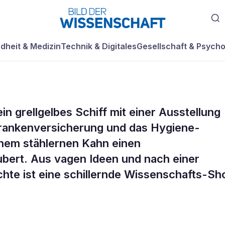
dheit & Medizin
Technik & Digitales
Gesellschaft & Psycho
in grellgelbes Schiff mit einer Ausstellung
mmende
Krankenversicherung und das Hygiene-
nem stählernen Kahn einen
ubert. Aus vagen Ideen und nach einer
hte ist eine schillernde Wissenschafts-S