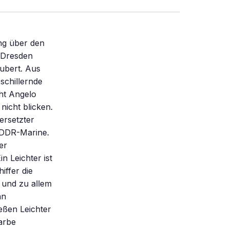
cht nur zu Ende spinnen, sondern auch nach außen tragen müssen. Man stelle sich vor: bodytravel tourt durch Deutschland – und keiner weiß davon? Natürlich: Werbung, Presse. Kann man das Magazin Focus zu einem Bericht überreden? Die Fitnessstudios zum Auslegen von Flyern? PR-Jargon erfüllt den Raum. Um im Internet „Traffic” zu erzeugen, heißt es, habe man einen „Teaser” für die bodytravel-Website bereits frei geschaltet. Geplant sind „ Give-aways” ebenso wie eine „Face-to-Face-Kommunikation”. Das „ Branding” sei im Gange. Das Plakat macht Probleme. Der Vorstand habe nicht begeistert reagiert, sagt Frank Neuhaus. Er ist Leiter der Abteilung für Öffentlichkeitsarbeit, ein Mann mit gut geschnittenem Anzug und gebräuntem Gesicht. Und er weiß, dass die Wünsche des Vorstands ernst zu nehmen sind. Auf dem Entwurf für das Plakat ist „Ausstellung” zu lesen, in der Unterzeile „ bodytravel”. Es bleibe unklar, was man sich darunter eigentlich vorzustellen habe, bemängelt der Vorstand. Plötzlich ist Unsicherheit da. Es ist eigenartig, aber nach all den Workshops und Debatten, in denen sich das Prestigeprojekt von einer Roadshow mit Zelt zu einem schwimmenden Hypersurface-Pavillon verwandelt hat, scheint immer noch unbeantwortet zu sein: Was genau will bodytravel eigentlich sein? „Im Grunde haben wir die Frage nie so richtig geklärt”,