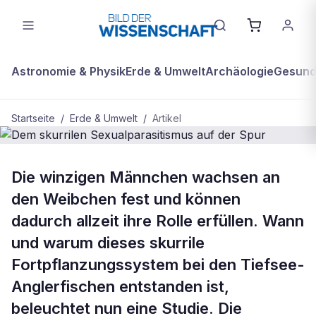
Astronomie & Physik
Erde & Umwelt
Archäologie
Gesundh
Startseite
/
Erde & Umwelt
/
Artikel
BDW Plus
ERDE & UMWELT
Die winzigen Männchen wachsen an
Dem skurrilen Sexualparasitismus
den Weibchen fest und können
auf der Spur
dadurch allzeit ihre Rolle erfüllen. Wann
und warum dieses skurrile
Fortpflanzungssystem bei den Tiefsee-
Anglerfischen entstanden ist,
beleuchtet nun eine Studie. Die