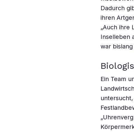
Dadurch gib
ihren Artge
„Auch ihre 
Inselleben 
war bislang
Biologi
Ein Team um
Landwirtsch
untersucht,
Festlandbew
„Uhrenvergl
Körpermerk