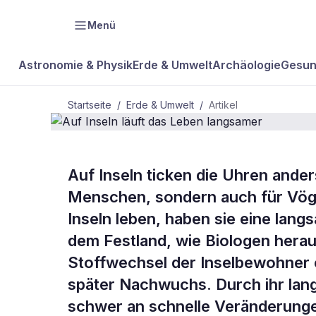
Menü
Astronomie & Physik
Erde & Umwelt
Archäologie
Gesun
Startseite
/
Erde & Umwelt
/
Artikel
Auf Inseln ticken die Uhren anders
BDW Plus
ERDE & UMWELT
Menschen, sondern auch für Vöge
Auf Inseln l
Inseln leben, haben sie eine lan
dem Festland, wie Biologen hera
langsamer
Stoffwechsel der Inselbewohner 
später Nachwuchs. Durch ihr lan
schwer an schnelle Veränderung