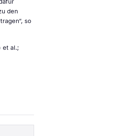
dafür
zu den
ragen“, so
et al.;