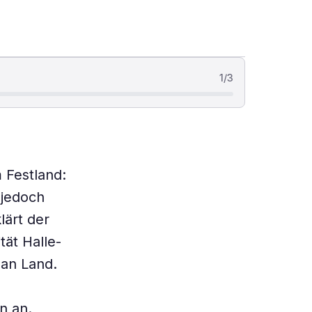
1
/
3
 Festland:
 jedoch
lärt der
tät Halle-
 an Land.
n an.