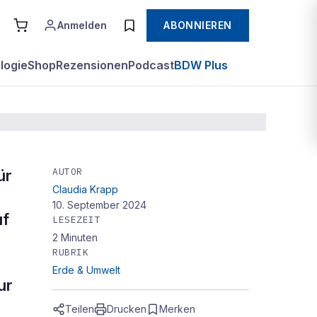
Anmelden
ABONNIEREN
logie
Shop
Rezensionen
Podcast
BDW Plus
AUTOR
ür
Claudia Krapp
10. September 2024
uf
LESEZEIT
2
Minuten
RUBRIK
Erde & Umwelt
ur
Teilen
Drucken
Merken