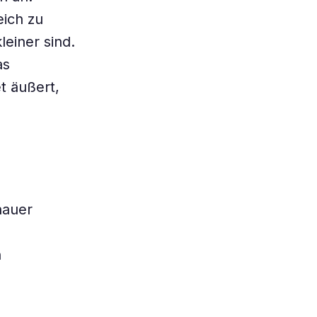
eich zu
einer sind.
as
t äußert,
nauer
n