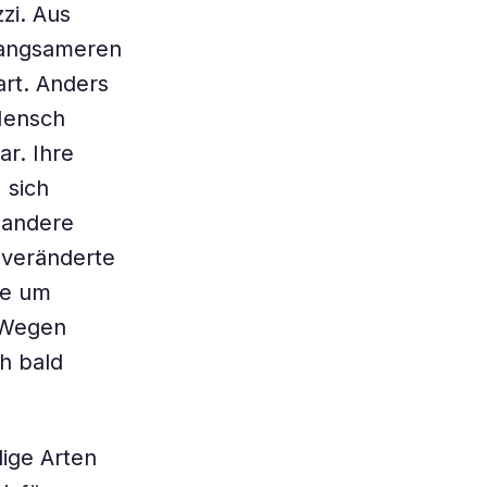
zi. Aus
 langsameren
rt. Anders
 Mensch
r. Ihre
 sich
 andere
l veränderte
re um
 Wegen
h bald
lige Arten