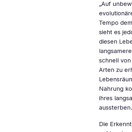
„Auf unbewoh
evolutionär
Tempo demna
sieht es je
diesen Lebe
langsamere 
schnell vo
Arten zu er
Lebensräume
Nahrung ko
ihres langs
aussterben
Die Erkennt