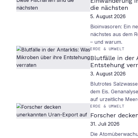
Einwanderung in
die nächsten
5. August 2026
Bioinvasoren: Ein n
nächstes aus dem R
– und warum.
ERDE & UMWELT
Blutfälle in der
Entstehung ver
3. August 2026
Blutrotes Salzwasse
dem Eis. Genanalyse
auf urzeitliche Mee
ERDE & UMWELT
Forscher decke
31. Juli 2026
Die Atomüberwachun