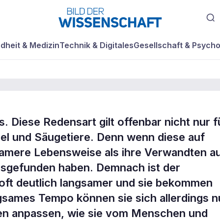
dheit & Medizin
Technik & Digitales
Gesellschaft & Psycho
. Diese Redensart gilt offenbar nicht nur f
l und Säugetiere. Denn wenn diese auf
äuft das Leben
gsamere Lebensweise als ihre Verwandten a
usgefunden haben. Demnach ist der
oft deutlich langsamer und sie bekommen
gsames Tempo können sie sich allerdings n
en anpassen, wie sie vom Menschen und