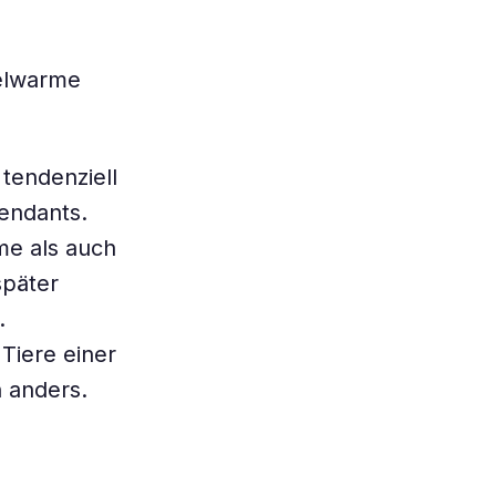
selwarme
tendenziell
endants.
me als auch
später
.
 Tiere einer
h anders.