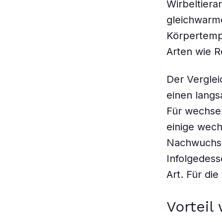
Wirbeltiera
gleichwarme
Körpertemp
Arten wie R
Der Verglei
einen langs
Für wechsel
einige wec
Nachwuchs 
Infolgedess
Art. Für di
Vorteil