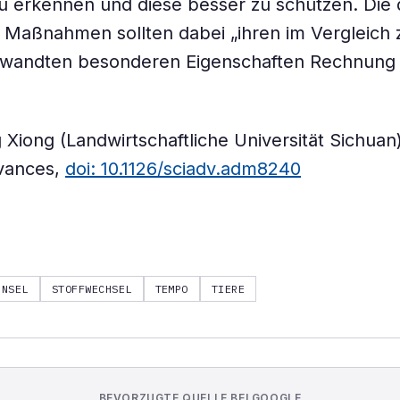
zu erkennen und diese besser zu schützen. Die 
 Maßnahmen sollten dabei „ihren im Vergleich 
rwandten besonderen Eigenschaften Rechnung t
 Xiong (Landwirtschaftliche Universität Sichuan) 
vances,
doi: 10.1126/sciadv.adm8240
INSEL
STOFFWECHSEL
TEMPO
TIERE
BEVORZUGTE QUELLE BEI GOOGLE