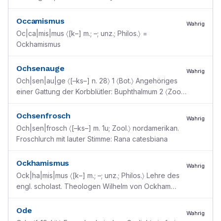
”verschließen“]
Occamismus
Wahrig
Oc|ca|mis|mus 〈[k–] m.; –; unz.; Philos.〉 =
Ockhamismus
Ochsenauge
Wahrig
Och|sen|au|ge 〈[–ks–] n. 28〉 1 〈Bot.〉 Angehöriges
einer Gattung der Korbblütler: Buphthalmum 2 〈Zool.〉
Tagfalter aus der Familie der Augenfalter: Mani
...
Ochsenfrosch
Wahrig
Och|sen|frosch 〈[–ks–] m. 1u; Zool.〉 nordamerikan.
Froschlurch mit lauter Stimme: Rana catesbiana
Ockhamismus
Wahrig
Ock|ha|mis|mus 〈[k–] m.; –; unz.; Philos.〉 Lehre des
engl. scholast. Theologen Wilhelm von Ockham
(1270–1374), des Begründers des spätmittelalterl.
No
...
Ode
Wahrig