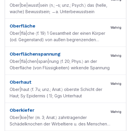
Ober|be|wusst|sein 〈n.; –s; unz.; Psych.〉 das (helle,
wache) Bewusstsein; →a. Unterbewusstsein
Oberfläche
Wahrig
Ober|flä|che 〈f. 19〉 1 Gesamtheit der einen Körper
(od. Gegenstand) von außen begrenzenden
Flächen (Erd~, Körper~) 2 obere
Begrenzungsfläche einer Flü
...
Oberflächenspannung
Wahrig
Ober|flä|chen|span|nung 〈f. 20; Phys.〉 an der
Oberfläche (von Flüssigkeiten) wirkende Spannung
Oberhaut
Wahrig
Ober|haut 〈f. 7u; unz.; Anat.〉 oberste Schicht der
Haut; Sy Epidermis ( 1); Ggs Unterhaut
Oberkiefer
Wahrig
Ober|kie|fer 〈m. 3; Anat.〉 zahntragender
Schädelknochen der Wirbeltiere u. des Menschen,
Deckknochen unterhalb der knorpeligen