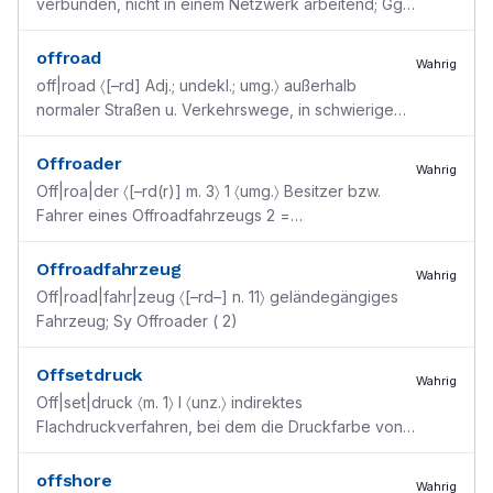
verbunden, nicht in einem Netzwerk arbeitend; Ggs
online [<engl. off ”weg“ + line ”Linie, Le
...
offroad
Wahrig
off|road 〈[–rd] Adj.; undekl.; umg.〉 außerhalb
normaler Straßen u. Verkehrswege, in schwierigem,
unzugänglichem Terrain od. auf schwierig zu
befahrend
...
Offroader
Wahrig
Off|roa|der 〈[–rd(r)] m. 3〉 1 〈umg.〉 Besitzer bzw.
Fahrer eines Offroadfahrzeugs 2 =
Offroadfahrzeug [→ offroad ]
Offroadfahrzeug
Wahrig
Off|road|fahr|zeug 〈[–rd–] n. 11〉 geländegängiges
Fahrzeug; Sy Offroader ( 2)
Offsetdruck
Wahrig
Off|set|druck 〈m. 1〉 I 〈unz.〉 indirektes
Flachdruckverfahren, bei dem die Druckfarbe von
der Druckplatte über einen Gummizylinder auf das
Papier übert
...
offshore
Wahrig