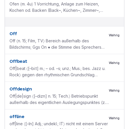
Ofen 〈m. 4u〉 1 Vorrichtung, Anlage zum Heizen,
Kochen od. Backen (Back~, Küchen~, Zimmer~,
Kachel~) 2 〈Tech.〉 Vorrichtung zum Schmelzen von
Metallen (
...
Off
Wahrig
Off 〈n. 15; Film, TV〉 Bereich außerhalb des
Bildschirms; Ggs On ● die Stimme des Sprechers
aus dem ~ [engl., off ”fort, weg“]
Offbeat
Wahrig
Off|beat 〈[–bi:t] m.; – od. –s; unz.; Mus.; bes. Jazz u.
Rock〉 gegen den rhythmischen Grundschlag
gesetzte freie Betonung [engl., eigtl. ”außerhalb
de
...
Offdesign
Wahrig
Off|de|sign 〈[–dizn] n. 15; Tech.〉 Betriebspunkt
außerhalb des eigentlichen Auslegungspunktes (z.
B. bei der Konstruktion von Maschinenteilen)
[<engl.
...
offline
Wahrig
off|line 〈[–ln] Adj.; undekl.; IT〉 nicht mit einem Server