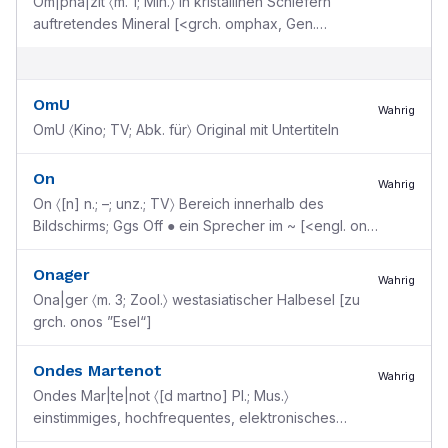
Om|pha|zit 〈m. 1; Min.〉 in kristallinen Schiefern
auftretendes Mineral [<grch. omphax, Gen.
omphakos ”unreife Traube“, wegen der grünen
Farbe]
OmU
Wahrig
OmU 〈Kino; TV; Abk. für〉 Original mit Untertiteln
On
Wahrig
On 〈[n] n.; –; unz.; TV〉 Bereich innerhalb des
Bildschirms; Ggs Off ● ein Sprecher im ~ [<engl. on
”an, auf“]
Onager
Wahrig
Ona|ger 〈m. 3; Zool.〉 westasiatischer Halbesel [zu
grch. onos ”Esel“]
Ondes Martenot
Wahrig
Ondes Mar|te|not 〈[d martno] Pl.; Mus.〉
einstimmiges, hochfrequentes, elektronisches
Tasteninstrument mit einem Tonumfang von sieben