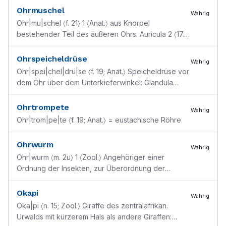
Ohrmuschel
Wahrig
Ohr|mu|schel 〈f. 21〉 1 〈Anat.〉 aus Knorpel
bestehender Teil des äußeren Ohrs: Auricula 2 〈17.
Jh.〉 ovale Ornamentform
Ohrspeicheldrüse
Wahrig
Ohr|spei|chel|drü|se 〈f. 19; Anat.〉 Speicheldrüse vor
dem Ohr über dem Unterkieferwinkel: Glandula
parotis; Sy Parotis
Ohrtrompete
Wahrig
Ohr|trom|pe|te 〈f. 19; Anat.〉 = eustachische Röhre
Ohrwurm
Wahrig
Ohr|wurm 〈m. 2u〉 1 〈Zool.〉 Angehöriger einer
Ordnung der Insekten, zur Überordnung der
Geradflügler zählend, harmloses Insekt, das weder
in menschlich
...
Okapi
Wahrig
Oka|pi 〈n. 15; Zool.〉 Giraffe des zentralafrikan.
Urwalds mit kürzerem Hals als andere Giraffen: