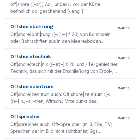
off|shore 〈[–:(r)] Adj.; undekl.〉 vor der Küste
befindlich od. geschehend [<engl.]
Offshorebohrung
Wahrig
Off|shore|boh|rung 〈[–:(r)–] f. 20〉 von Bohrinseln
oder Bohrschiffen aus in den Meeresboden
eingebrachte Bohrung [<engl. off shore ”entfernt
von der K
...
Offshoretechnik
Wahrig
Off|shore|tech|nik 〈[–:(r)–] f. 20; unz.〉 Teilgebiet der
Technik, das sich mit der Erschließung von Erdöl–,
Erdgas– u. Erzlagerstätten in den Weltmeer
...
Offshorezentrum
Wahrig
Off|shore|zen|trum auch: Off|shore|zent|rum 〈[–:
(r)–] n.; –s, –tren; Wirtsch.〉 Mittelpunkt des
internationalen Bankgeschäfts, der jedoch keinerlei
Ein
...
Offsprecher
Wahrig
Off|spre|cher auch: Off–Spre|cher 〈m. 3; Film, TV〉
Sprecher, der im Bild nicht sichtbar ist; Ggs
Onsprecher [zu engl. off ”weg, außerhalb“]