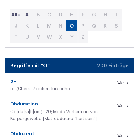
Alle
A
B
C
D
E
F
G
H
I
J
K
L
M
N
O
P
Q
R
S
T
U
V
W
X
Y
Z
Begriffe mit "O"
200
Einträge
o-
Wahrig
o– 〈Chem.; Zeichen für〉 ortho–
Obduration
Wahrig
Ob|du|ra|ti|on 〈f. 20; Med.〉 Verhärtung von
Körpergewebe [<lat. obdurare ”hart sein“]
Obduzent
Wahrig