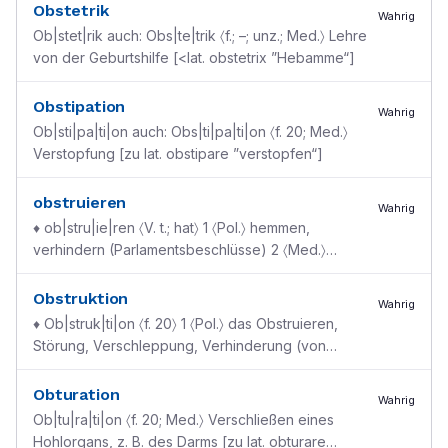
Obstetrik
Wahrig
Ob|stet|rik auch: Obs|te|trik 〈f.; –; unz.; Med.〉 Lehre
von der Geburtshilfe [<lat. obstetrix ”Hebamme“]
Obstipation
Wahrig
Ob|sti|pa|ti|on auch: Obs|ti|pa|ti|on 〈f. 20; Med.〉
Verstopfung [zu lat. obstipare ”verstopfen“]
obstruieren
Wahrig
♦ ob|stru|ie|ren 〈V. t.; hat〉 1 〈Pol.〉 hemmen,
verhindern (Parlamentsbeschlüsse) 2 〈Med.〉
verstopfen [<lat. obstruere ”aufbauen gegen“]
Obstruktion
Wahrig
♦ Ob|struk|ti|on 〈f. 20〉 1 〈Pol.〉 das Obstruieren,
Störung, Verschleppung, Verhinderung (von
Parlamentsbeschlüssen durch Dauerreden,
aussichtslose Ant
...
Obturation
Wahrig
Ob|tu|ra|ti|on 〈f. 20; Med.〉 Verschließen eines
Hohlorgans, z. B. des Darms [zu lat. obturare