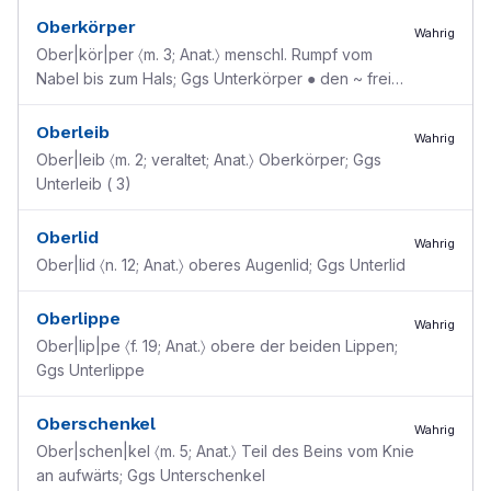
Nasenkapsel, der die gr
...
Oberkörper
Wahrig
Ober|kör|per 〈m. 3; Anat.〉 menschl. Rumpf vom
Nabel bis zum Hals; Ggs Unterkörper ● den ~ frei
machen (für eine ärztliche Untersuchung)
Oberleib
Wahrig
Ober|leib 〈m. 2; veraltet; Anat.〉 Oberkörper; Ggs
Unterleib ( 3)
Oberlid
Wahrig
Ober|lid 〈n. 12; Anat.〉 oberes Augenlid; Ggs Unterlid
Oberlippe
Wahrig
Ober|lip|pe 〈f. 19; Anat.〉 obere der beiden Lippen;
Ggs Unterlippe
Oberschenkel
Wahrig
Ober|schen|kel 〈m. 5; Anat.〉 Teil des Beins vom Knie
an aufwärts; Ggs Unterschenkel