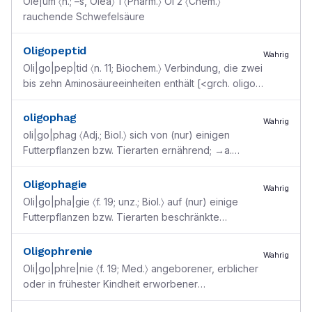
Ole|um 〈n.; –s, Olea〉 1 〈Pharm.〉 Öl 2 〈Chem.〉
rauchende Schwefelsäure
Oligopeptid
Wahrig
Oli|go|pep|tid 〈n. 11; Biochem.〉 Verbindung, die zwei
bis zehn Aminosäureeinheiten enthält [<grch. oligos
”wenig“ + Peptid ]
oligophag
Wahrig
oli|go|phag 〈Adj.; Biol.〉 sich von (nur) einigen
Futterpflanzen bzw. Tierarten ernährend; →a.
monophag →a. pantophag →a. polyphag [<grch.
oligos ”weni
...
Oligophagie
Wahrig
Oli|go|pha|gie 〈f. 19; unz.; Biol.〉 auf (nur) einige
Futterpflanzen bzw. Tierarten beschränkte
Ernährungsweise; →a. Monophagie →a.
Pantophagie →a. Pol
...
Oligophrenie
Wahrig
Oli|go|phre|nie 〈f. 19; Med.〉 angeborener, erblicher
oder in frühester Kindheit erworbener
Intelligenzrückstand [<grch. oligos ”wenig“ + phren