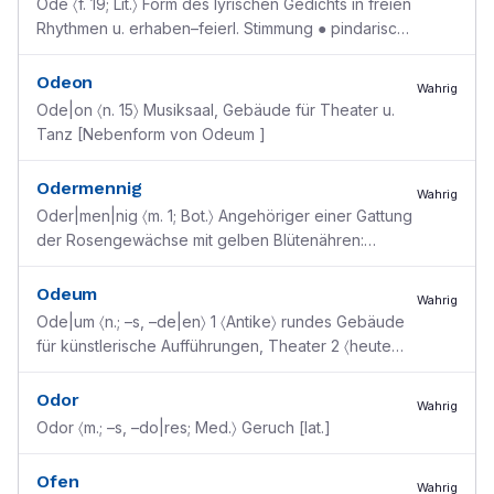
Ode 〈f. 19; Lit.〉 Form des lyrischen Gedichts in freien
Rhythmen u. erhaben–feierl. Stimmung ● pindarische
~ nach dem griechischen Dichter Pindar bena
...
Odeon
Wahrig
Ode|on 〈n. 15〉 Musiksaal, Gebäude für Theater u.
Tanz [Nebenform von Odeum ]
Odermennig
Wahrig
Oder|men|nig 〈m. 1; Bot.〉 Angehöriger einer Gattung
der Rosengewächse mit gelben Blütenähren:
Agrimonia
Odeum
Wahrig
Ode|um 〈n.; –s, –de|en〉 1 〈Antike〉 rundes Gebäude
für künstlerische Aufführungen, Theater 2 〈heute
meist〉 = Odeon [<grch. odeion ]
Odor
Wahrig
Odor 〈m.; –s, –do|res; Med.〉 Geruch [lat.]
Ofen
Wahrig