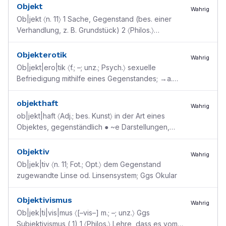
Objekt
Wahrig
Ob|jekt 〈n. 11〉 1 Sache, Gegenstand (bes. einer
Verhandlung, z. B. Grundstück) 2 〈Philos.〉
Gegenstand des Wahrnehmens, Erkennens u.
Denkens; Ggs Subje
...
Objekterotik
Wahrig
Ob|jekt|ero|tik 〈f.; –; unz.; Psych.〉 sexuelle
Befriedigung mithilfe eines Gegenstandes; →a.
Objektlibido
objekthaft
Wahrig
ob|jekt|haft 〈Adj.; bes. Kunst〉 in der Art eines
Objektes, gegenständlich ● ~e Darstellungen,
Formen, Gemälde
Objektiv
Wahrig
Ob|jek|tiv 〈n. 11; Fot.; Opt.〉 dem Gegenstand
zugewandte Linse od. Linsensystem; Ggs Okular
Objektivismus
Wahrig
Ob|jek|ti|vis|mus 〈[–vis–] m.; –; unz.〉 Ggs
Subjektivismus ( 1) 1 〈Philos.〉 Lehre, dass es vom