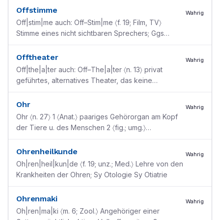
Offstimme
Wahrig
Off|stim|me auch: Off–Stim|me 〈f. 19; Film, TV〉
Stimme eines nicht sichtbaren Sprechers; Ggs
Onstimme [zu engl. off ”weg, außerhalb“]
Offtheater
Wahrig
Off|the|a|ter auch: Off–The|a|ter 〈n. 13〉 privat
geführtes, alternatives Theater, das keine
staatlichen Subventionen erhält u. Stücke von
weniger etab
...
Ohr
Wahrig
Ohr 〈n. 27〉 1 〈Anat.〉 paariges Gehörorgan am Kopf
der Tiere u. des Menschen 2 〈fig.; umg.〉
umgeknickte Ecke einer Buchseite (Esels~) ●
aufmachen: mach
...
Ohrenheilkunde
Wahrig
Oh|ren|heil|kun|de 〈f. 19; unz.; Med.〉 Lehre von den
Krankheiten der Ohren; Sy Otologie Sy Otiatrie
Ohrenmaki
Wahrig
Oh|ren|ma|ki 〈m. 6; Zool.〉 Angehöriger einer