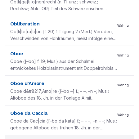
Ob|li|ga|ti|o|nen|recht 〈n. 11; unz.; schweiz.;
Rechtsw.; Abk.: OR〉 Teil des Schweizerischen
Zivilgesetzbuches, das die gesetzlichen
Bestimmungen des
...
Obliteration
Wahrig
Ob|li|te|ra|ti|on 〈f. 20〉 1 Tilgung 2 〈Med.〉 Veröden,
Verschwinden von Hohlräumen, meist infolge einer
Entzündung [<lat. obliteratio ”(den Buchstaben)
...
Oboe
Wahrig
Oboe 〈[–bo] f. 19; Mus.〉 aus der Schalmei
entwickeltes Holzblasinstrument mit Doppelrohrblatt
im Mundstück u. näselndem Klang [<frz. hautbois
<mlat. a
...
Oboe d'Amore
Wahrig
Oboe d&#8217;Amo|re 〈[–bo –] f.; – –, –n –; Mus.〉
Altoboe des 18. Jh. in der Tonlage A mit
birnenförmigem Schalltrichter [ital., ”Liebesoboe“]
Oboe da Caccia
Wahrig
Oboe da Cac|cia 〈[–bo da kata] f.; – – –, –n – –; Mus.〉
gebogene Altoboe des frühen 18. Jh. in der
Tonlage F [ital., ”Jagdoboe“]