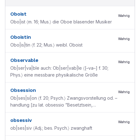
Oboist
Wahrig
Obo|ist 〈m. 16; Mus.〉 die Oboe blasender Musiker
Oboistin
Wahrig
Obo|is|tin 〈f. 22; Mus.〉 weibl. Oboist
Observable
Wahrig
Ob|ser|va|ble auch: Ob|ser|vab|le 〈[–va–] f. 30;
Phys.〉 eine messbare physikalische Größe
Obsession
Wahrig
Ob|ses|si|on 〈f. 20; Psych.〉 Zwangsvorstellung od. –
handlung [zu lat. obsessio ”Besetztsein,
Blockierung, Einschließung“]
obsessiv
Wahrig
ob|ses|siv 〈Adj.; bes. Psych.〉 zwanghaft