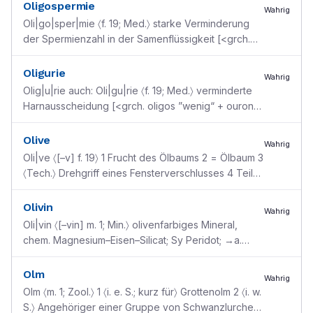
”Gemüt;
...
Oligospermie
Wahrig
Oli|go|sper|mie 〈f. 19; Med.〉 starke Verminderung
der Spermienzahl in der Samenflüssigkeit [<grch.
oligos ”wenig“ + Sperma ]
Oligurie
Wahrig
Olig|u|rie auch: Oli|gu|rie 〈f. 19; Med.〉 verminderte
Harnausscheidung [<grch. oligos ”wenig“ + ouron
”Harn“]
Olive
Wahrig
Oli|ve 〈[–v] f. 19〉 1 Frucht des Ölbaums 2 = Ölbaum 3
〈Tech.〉 Drehgriff eines Fensterverschlusses 4 Teil
des verlängerten Rückenmarks [<mhd. olive ”Öl
...
Olivin
Wahrig
Oli|vin 〈[–vin] m. 1; Min.〉 olivenfarbiges Mineral,
chem. Magnesium–Eisen–Silicat; Sy Peridot; →a.
Chrysolith
Olm
Wahrig
Olm 〈m. 1; Zool.〉 1 〈i. e. S.; kurz für〉 Grottenolm 2 〈i. w.
S.〉 Angehöriger einer Gruppe von Schwanzlurchen,