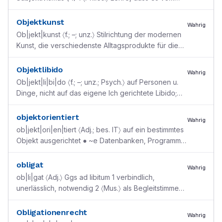
Subjekt unabhängige Wahrheiten u. Werte gibt 2
〈Ethik〉
...
Objektkunst
Wahrig
Ob|jekt|kunst 〈f.; –; unz.〉 Stilrichtung der modernen
Kunst, die verschiedenste Alltagsprodukte für die
Gestaltung von Kunstwerken gebraucht
Objektlibido
Wahrig
Ob|jekt|li|bi|do 〈f.; –; unz.; Psych.〉 auf Personen u.
Dinge, nicht auf das eigene Ich gerichtete Libido;
→a. Objekterotik
objektorientiert
Wahrig
ob|jekt|ori|en|tiert 〈Adj.; bes. IT〉 auf ein bestimmtes
Objekt ausgerichtet ● ~e Datenbanken, Programme;
~e Finanzierung
obligat
Wahrig
ob|li|gat 〈Adj.〉 Ggs ad libitum 1 verbindlich,
unerlässlich, notwendig 2 〈Mus.〉 als Begleitstimme
selbstständig geführt u. deshalb nicht weglassbar ●
...
Obligationenrecht
Wahrig