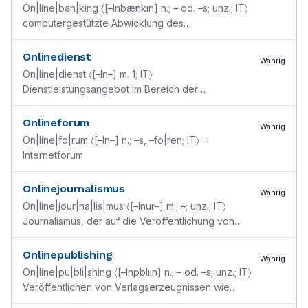
On|line|ban|king 〈[–lnbænkın] n.; – od. –s; unz.; IT〉
computergestützte Abwicklung des
Zahlungsverkehrs im Bankwesen [< online + engl.
banking ”Bankge
...
Onlinedienst
Wahrig
On|line|dienst 〈[–ln–] m. 1; IT〉
Dienstleistungsangebot im Bereich der
Telekommunikation für Computeranwender (meist
mit Verbindung zum Internet) [→ o
...
Onlineforum
Wahrig
On|line|fo|rum 〈[–ln–] n.; –s, –fo|ren; IT〉 =
Internetforum
Onlinejournalismus
Wahrig
On|line|jour|na|lis|mus 〈[–lnur–] m.; –; unz.; IT〉
Journalismus, der auf die Veröffentlichung von
Texten und Bildern im Internet ausgerichtet ist
Onlinepublishing
Wahrig
On|line|pu|bli|shing 〈[–lnpblıın] n.; – od. –s; unz.; IT〉
Veröffentlichen von Verlagserzeugnissen wie
Büchern, Zeitschriften u. a. im Internet [< onli
...