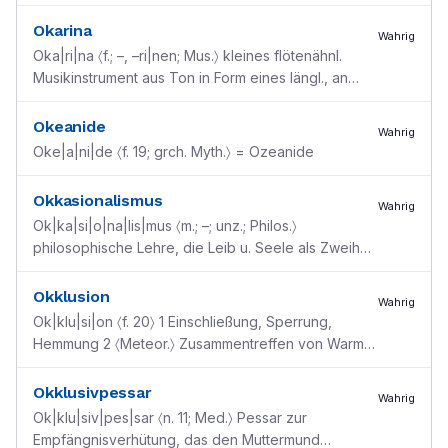
Okapia johnstoni [<afrikan. Eingeborenensprache]
Okarina
Wahrig
Oka|ri|na 〈f.; –, –ri|nen; Mus.〉 kleines flötenähnl.
Musikinstrument aus Ton in Form eines längl., an
einem Ende spitz zulaufenden Gänseeis mit einem
...
Okeanide
Wahrig
Oke|a|ni|de 〈f. 19; grch. Myth.〉 = Ozeanide
Okkasionalismus
Wahrig
Ok|ka|si|o|na|lis|mus 〈m.; –; unz.; Philos.〉
philosophische Lehre, die Leib u. Seele als Zweiheit
betrachtet, die Wechselwirkung beider verwirft u.
ih
...
Okklusion
Wahrig
Ok|klu|si|on 〈f. 20〉 1 Einschließung, Sperrung,
Hemmung 2 〈Meteor.〉 Zusammentreffen von Warm–
u. Kaltfront, insbes. das Einschließen von Warmluft
durc
...
Okklusivpessar
Wahrig
Ok|klu|siv|pes|sar 〈n. 11; Med.〉 Pessar zur
Empfängnisverhütung, das den Muttermund