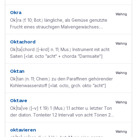
verschließt
Okra
Wahrig
Ok|ra 〈f. 10; Bot.〉 längliche, als Gemüse genutzte
Frucht eines strauchigen Malvengewächses:
Hibiscus esculentus [westafrikan.]
Oktachord
Wahrig
Ok|ta|chord 〈[–krd] n. 11; Mus.〉 Instrument mit acht
Saiten [<lat. octo ”acht“ + chorda ”Darmsaite“]
Oktan
Wahrig
Ok|tan 〈n. 11; Chem.〉 zu den Paraffinen gehörender
Kohlenwasserstoff [<lat. octo, grch. okto ”acht“]
Oktave
Wahrig
Ok|ta|ve 〈[–v] f. 19〉 1 〈Mus.〉 1.1 achter u. letzter Ton
der diaton. Tonleiter 1.2 Intervall von acht Tönen 2
〈kath. Kirche〉 achttägige Feier hoher Fe
...
oktavieren
Wahrig