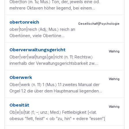
Ober|ton 〈m. 1u; Mus.〉 Ton, der, jeweils eine od.
mehrere Oktaven höher liegend, bei einem
Grundton mitschwingt; Sy Aliquotton Sy Partialton
obertonreich
Gesellschaft|Psychologie
ober|ton|reich 〈Adj.; Mus.〉 reich an
Obertönen, viele Obertöne
enthaltend ● eine ~e Komposition
Oberverwaltungsgericht
Wahrig
Ober|ver|wal|tungs|ge|richt 〈n. 11; Rechtsw.〉
innerhalb der Verwaltungsgerichtsbarkeit zw.
Verwaltungsgericht u. Bundesverwaltungsgericht
angesiedelte
...
Oberwerk
Wahrig
Ober|werk 〈n. 11〉 1 〈Mus.〉 1.1 zweites Manual der
Orgel 1.2 die über dem Hauptmanual liegenden
Manuale 2 〈Textilw.〉 obere Gewebelage bei im
Doppelwebv
...
Obesität
Wahrig
Ob|e|si|tät 〈f.; –; unz.; Med.〉 Fettleibigkeit [<lat.
obesus ”fett, feist“ < ob ”zu, hin“ + edere ”essen“]