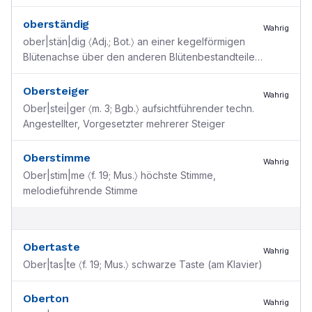
oberständig
Wahrig
ober|stän|dig 〈Adj.; Bot.〉 an einer kegelförmigen
Blütenachse über den anderen Blütenbestandteilen
stehend (Fruchtknoten)
Obersteiger
Wahrig
Ober|stei|ger 〈m. 3; Bgb.〉 aufsichtführender techn.
Angestellter, Vorgesetzter mehrerer Steiger
Oberstimme
Wahrig
Ober|stim|me 〈f. 19; Mus.〉 höchste Stimme,
melodieführende Stimme
Obertaste
Wahrig
Ober|tas|te 〈f. 19; Mus.〉 schwarze Taste (am Klavier)
Oberton
Wahrig