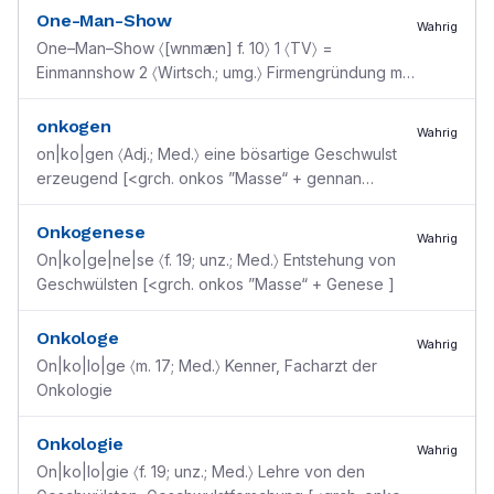
Oktaven [frz., ”M
...
One-Man-Show
Wahrig
One–Man–Show 〈[wnmæn] f. 10〉 1 〈TV〉 =
Einmannshow 2 〈Wirtsch.; umg.〉 Firmengründung mit
anfangs nur einer Person [engl.]
onkogen
Wahrig
on|ko|gen 〈Adj.; Med.〉 eine bösartige Geschwulst
erzeugend [<grch. onkos ”Masse“ + gennan
”erzeugen“]
Onkogenese
Wahrig
On|ko|ge|ne|se 〈f. 19; unz.; Med.〉 Entstehung von
Geschwülsten [<grch. onkos ”Masse“ + Genese ]
Onkologe
Wahrig
On|ko|lo|ge 〈m. 17; Med.〉 Kenner, Facharzt der
Onkologie
Onkologie
Wahrig
On|ko|lo|gie 〈f. 19; unz.; Med.〉 Lehre von den