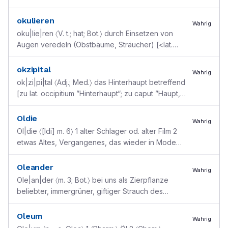
ocularis ”zu den Augen gehörig; zu oculus ”Auge“]
okulieren
Wahrig
oku|lie|ren 〈V. t.; hat; Bot.〉 durch Einsetzen von
Augen veredeln (Obstbäume, Sträucher) [<lat.
inoculare; zu oculus ”Auge, Knospe“]
okzipital
Wahrig
ok|zi|pi|tal 〈Adj.; Med.〉 das Hinterhaupt betreffend
[zu lat. occipitium ”Hinterhaupt“; zu caput ”Haupt,
Kopf“]
Oldie
Wahrig
Ol|die 〈[ldi] m. 6〉 1 alter Schlager od. alter Film 2
etwas Altes, Vergangenes, das wieder in Mode
kommt 3 〈scherzh.〉 Angehöriger der älteren
Generati
...
Oleander
Wahrig
Ole|an|der 〈m. 3; Bot.〉 bei uns als Zierpflanze
beliebter, immergrüner, giftiger Strauch des
Mittelmeergebietes aus der Familie der
Hundsgiftgewächse:
...
Oleum
Wahrig