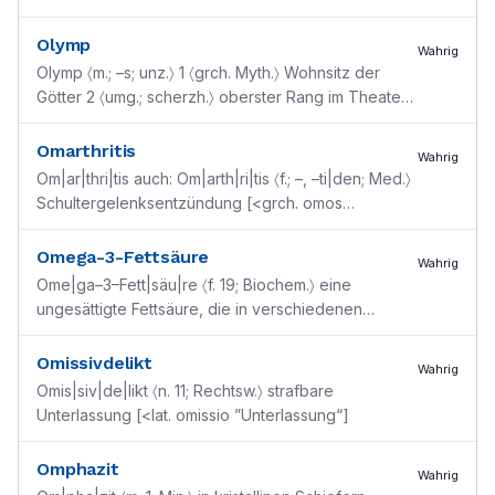
die den Armmolchen sehr ähnlich sind: Pr
...
Olymp
Wahrig
Olymp 〈m.; –s; unz.〉 1 〈grch. Myth.〉 Wohnsitz der
Götter 2 〈umg.; scherzh.〉 oberster Rang im Theater
[nach dem Berg in Nordgriechenland]
Omarthritis
Wahrig
Om|ar|thri|tis auch: Om|arth|ri|tis 〈f.; –, –ti|den; Med.〉
Schultergelenksentzündung [<grch. omos
”Schulter“ + Arthritis ]
Omega-3-Fettsäure
Wahrig
Ome|ga–3–Fett|säu|re 〈f. 19; Biochem.〉 eine
ungesättigte Fettsäure, die in verschiedenen
Pflanzenölen (z. B. Hanf–, Lein–, Raps–, Soja–,
Walnussöl) u.
...
Omissivdelikt
Wahrig
Omis|siv|de|likt 〈n. 11; Rechtsw.〉 strafbare
Unterlassung [<lat. omissio ”Unterlassung“]
Omphazit
Wahrig