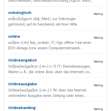
Geschwülsten, Geschwulstforschung [<grch. onkos
”Masse“ + logos ”Wort, Lehre“]
onkologisch
Wahrig
on|ko|lo|gisch 〈Adj.; Med.〉 zur Onkologie
gehörend, auf ihr beruhend, mit ihrer Hilfe
online
Wahrig
on|line 〈[–ln] Adj.; undekl.; IT〉 Ggs offline 1 mit einer
EDV–Anlage bzw. einem Computernetzwerk
verbunden (u. in direkter Verbindung damit
arbeitend)
...
Onlineangebot
Wahrig
On|line|an|ge|bot 〈[–ln–] n. 11; IT〉 Dienstleistungen,
Waren u. Ä., die online (bes. über das Internet) zum
Verkauf, zur Nutzung angeboten werden
Onlineausgabe
Wahrig
On|line|aus|ga|be 〈[–ln–] f. 19〉 über das Internet
verbreitete Ausgabe einer Zeitung oder eines
Newsletters ● die ~ einer Tageszeitung abonnieren
Onlinebanking
Wahrig