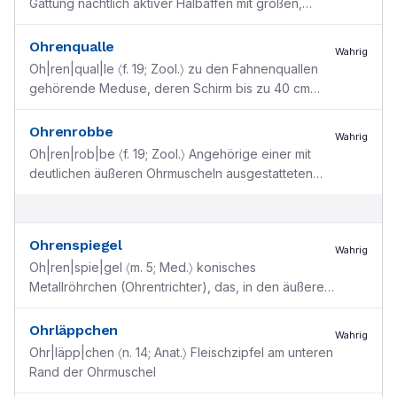
Gattung nächtlich aktiver Halbaffen mit großen,
häutigen Ohren u. großen Augen: Galago; Sy
Galagos
Ohrenqualle
Wahrig
Oh|ren|qual|le 〈f. 19; Zool.〉 zu den Fahnenquallen
gehörende Meduse, deren Schirm bis zu 40 cm
Durchmesser erreicht: Aurelia aurita
Ohrenrobbe
Wahrig
Oh|ren|rob|be 〈f. 19; Zool.〉 Angehörige einer mit
deutlichen äußeren Ohrmuscheln ausgestatteten
Familie von Robben: Otariidae
Ohrenspiegel
Wahrig
Oh|ren|spie|gel 〈m. 5; Med.〉 konisches
Metallröhrchen (Ohrentrichter), das, in den äußeren
Gehörgang eingeführt, das Trommelfell sichtbar
macht; Sy Ot
...
Ohrläppchen
Wahrig
Ohr|läpp|chen 〈n. 14; Anat.〉 Fleischzipfel am unteren
Rand der Ohrmuschel