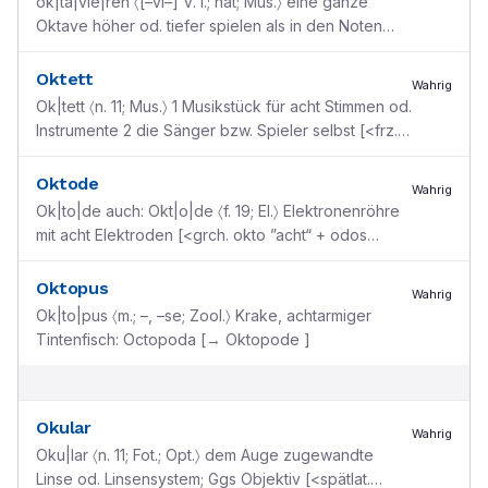
ok|ta|vie|ren 〈[–vi–] V. i.; hat; Mus.〉 eine ganze
Oktave höher od. tiefer spielen als in den Noten
angegeben ist
Oktett
Wahrig
Ok|tett 〈n. 11; Mus.〉 1 Musikstück für acht Stimmen od.
Instrumente 2 die Sänger bzw. Spieler selbst [<frz.
octette, ital. ottetto <lat. octo mit frz.
...
Oktode
Wahrig
Ok|to|de auch: Okt|o|de 〈f. 19; El.〉 Elektronenröhre
mit acht Elektroden [<grch. okto ”acht“ + odos
”Weg“]
Oktopus
Wahrig
Ok|to|pus 〈m.; –, –se; Zool.〉 Krake, achtarmiger
Tintenfisch: Octopoda [→ Oktopode ]
Okular
Wahrig
Oku|lar 〈n. 11; Fot.; Opt.〉 dem Auge zugewandte
Linse od. Linsensystem; Ggs Objektiv [<spätlat.