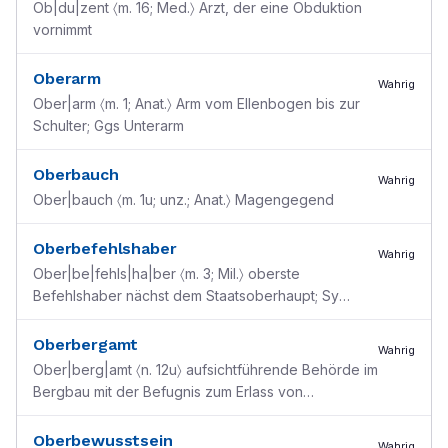
Ob|du|zent 〈m. 16; Med.〉 Arzt, der eine Obduktion
vornimmt
Oberarm
Wahrig
Ober|arm 〈m. 1; Anat.〉 Arm vom Ellenbogen bis zur
Schulter; Ggs Unterarm
Oberbauch
Wahrig
Ober|bauch 〈m. 1u; unz.; Anat.〉 Magengegend
Oberbefehlshaber
Wahrig
Ober|be|fehls|ha|ber 〈m. 3; Mil.〉 oberste
Befehlshaber nächst dem Staatsoberhaupt; Sy
Oberkommandierender ● ~ des Heeres, der
Marine, der Luftwaffe
Oberbergamt
Wahrig
Ober|berg|amt 〈n. 12u〉 aufsichtführende Behörde im
Bergbau mit der Befugnis zum Erlass von
Polizeiverordnungen
Oberbewusstsein
Wahrig