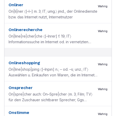
Onliner
Wahrig
On|li|ner 〈[–l–] m. 3; IT; umg.〉 jmd., der Onlinedienste
bzw. das Internet nutzt, Internetnutzer
Onlinerecherche
Wahrig
On|line|re|cher|che 〈[–lnrer] f. 19; IT〉
Informationssuche im Internet od. in vernetzten
Computersystemen; →a. online [<engl. on line ”in
Verbindung“
...
Onlineshopping
Wahrig
On|line|shop|ping 〈[–lnpın] n.; – od. –s; unz.; IT〉
Auswählen u. Einkaufen von Waren, die im Internet
angeboten werden [< online + engl. shopping ”Ein
...
Onsprecher
Wahrig
On|spre|cher auch: On–Spre|cher 〈m. 3; Film; TV〉
für den Zuschauer sichtbarer Sprecher; Ggs
Offsprecher [→ On ]
Onstimme
Wahrig