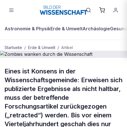
Astronomie & Physik
Erde & Umwelt
Archäologie
Gesundh
Startseite
/
Erde & Umwelt
/
Artikel
BDW Plus
ERDE & UMWELT
Eines ist Konsens in der
Zombies wanken durch die
Wissenschaftsgemeinde: Erweisen sich
Wissenschaft
publizierte Ergebnisse als nicht haltbar,
muss der betreffende
Forschungsartikel zurückgezogen
(„retracted“) werden. Bis vor einem
Vierteljahrhundert geschah dies nur