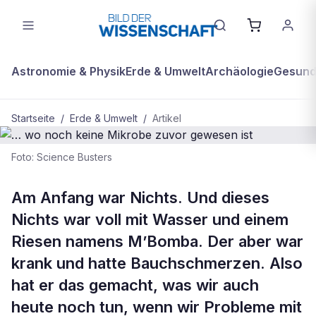
Astronomie & Physik
Erde & Umwelt
Archäologie
Gesundh
Startseite
/
Erde & Umwelt
/
Artikel
Foto: Science Busters
BDW Plus
ERDE & UMWELT
… wo noch keine Mikrobe zuvor
Am Anfang war Nichts. Und dieses
gewesen ist
Nichts war voll mit Wasser und einem
Riesen namens M’Bomba. Der aber war
krank und hatte Bauchschmerzen. Also
hat er das gemacht, was wir auch
heute noch tun, wenn wir Probleme mit