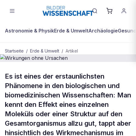
Astronomie & Physik
Erde & Umwelt
Archäologie
Gesundh
Startseite
/
Erde & Umwelt
/
Artikel
BDW Plus
ERDE & UMWELT
Es ist eines der erstaunlichsten
Wirkungen ohne Ursachen
Phänomene in den biologischen und
biomedizinischen Wissenschaften: Man
kennt den Effekt eines einzelnen
Moleküls oder einer Struktur auf den
Gesamtorganismus allzu gut, tappt aber
hinsichtlich des Wirkmechanismus im