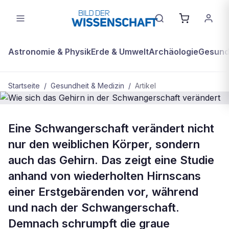
Astronomie & Physik
Erde & Umwelt
Archäologie
Gesundh
Startseite
/
Gesundheit & Medizin
/
Artikel
BDW Plus
GESUNDHEIT & MEDIZIN
Eine Schwangerschaft verändert nicht
Wie sich das Gehirn in der
nur den weiblichen Körper, sondern
Schwangerschaft verändert
auch das Gehirn. Das zeigt eine Studie
anhand von wiederholten Hirnscans
einer Erstgebärenden vor, während
und nach der Schwangerschaft.
Demnach schrumpft die graue