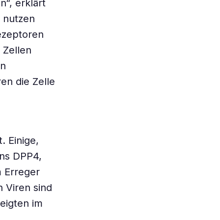
“, erklärt
9 nutzen
ezeptoren
 Zellen
en
en die Zelle
. Einige,
ens DPP4,
 Erreger
n Viren sind
zeigten im