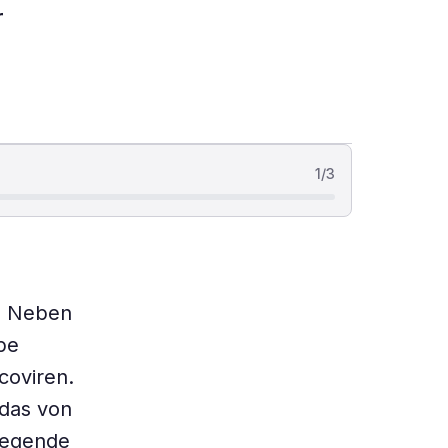
r
1
/
3
t. Neben
pe
coviren.
das von
iegende