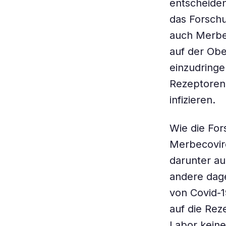
entscheiden
das Forschu
auch Merbec
auf der Obe
einzudringe
Rezeptoren 
infizieren.
Wie die For
Merbecovire
darunter a
andere dag
von Covid-19
auf die Rez
Labor keine