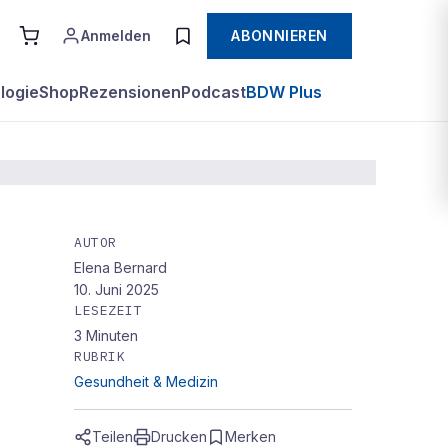
Anmelden
ABONNIEREN
logie
Shop
Rezensionen
Podcast
BDW Plus
AUTOR
Elena Bernard
10. Juni 2025
LESEZEIT
3
Minuten
che
RUBRIK
Gesundheit & Medizin
Teilen
Drucken
Merken