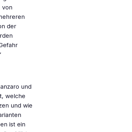
n von
 mehreren
on der
urden
 Gefahr
“
tanzaro und
t, welche
tzen und wie
arianten
en ist ein