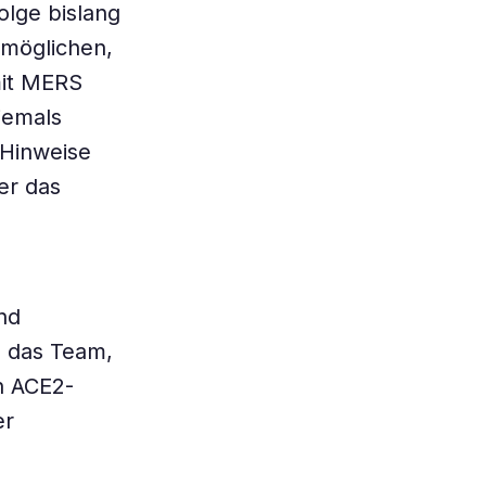
olge bislang
rmöglichen,
mit MERS
jemals
 Hinweise
er das
nd
e das Team,
n ACE2-
er