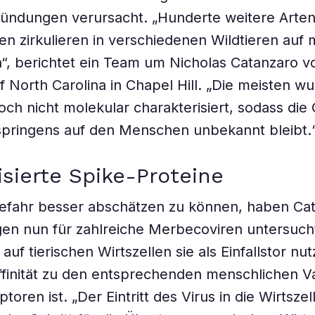
ündungen verursacht. „Hunderte weitere Arte
n zirkulieren in verschiedenen Wildtieren auf
“, berichtet ein Team um Nicholas Catanzaro v
of North Carolina in Chapel Hill. „Die meisten w
noch nicht molekular charakterisiert, sodass die
springens auf den Menschen unbekannt bleibt.
isierte Spike-Proteine
efahr besser abschätzen zu können, haben Ca
gen nun für zahlreiche Merbecoviren untersuch
uf tierischen Wirtszellen sie als Einfallstor nu
ffinität zu den entsprechenden menschlichen V
toren ist. „Der Eintritt des Virus in die Wirtszell