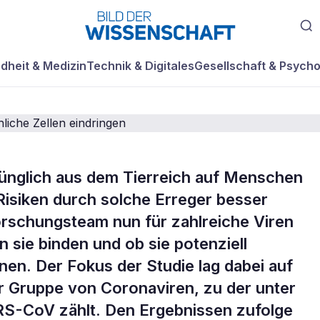
dheit & Medizin
Technik & Digitales
Gesellschaft & Psycho
prünglich aus dem Tierreich auf Menschen
isiken durch solche Erreger besser
hnliche
orschungsteam nun für zahlreiche Viren
 sie binden und ob sie potenziell
iren in menschli
nen. Der Fokus der Studie lag dabei auf
 Gruppe von Coronaviren, zu der unter
ingen
S-CoV zählt. Den Ergebnissen zufolge