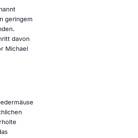
nannt
in geringem
nden.
ritt davon
or Michael
fledermäuse
chlichen
rholte
das