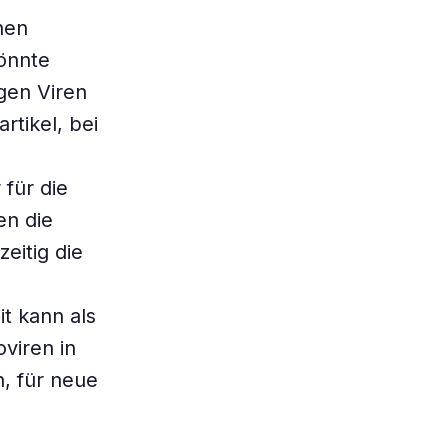
nen
önnte
igen Viren
rtikel, bei
für die
en die
eitig die
it kann als
viren in
, für neue