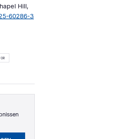
apel Hill,
025-60286-3
TOR
bnissen