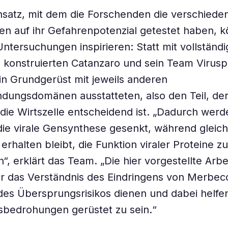
satz, mit dem die Forschenden die verschiede
n auf ihr Gefahrenpotenzial getestet haben, k
Untersuchungen inspirieren: Statt mit vollständ
, konstruierten Catanzaro und sein Team Viruspa
in Grundgerüst mit jeweils anderen
dungsdomänen ausstatteten, also den Teil, der 
die Wirtszelle entscheidend ist. „Dadurch werd
die virale Gensynthese gesenkt, während gleichz
erhalten bleibt, die Funktion viraler Proteine zu
“, erklärt das Team. „Die hier vorgestellte Arbe
ür das Verständnis des Eindringens von Merbeco
des Übersprungsrisikos dienen und dabei helfen
sbedrohungen gerüstet zu sein.“