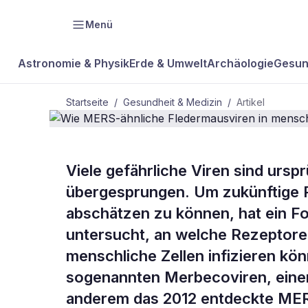
Menü
Astronomie & Physik
Erde & Umwelt
Archäologie
Gesun
Startseite
/
Gesundheit & Medizin
/
Artikel
Viele gefährliche Viren sind urs
BDW Plus
GESUNDHEIT & MEDIZIN
übergesprungen. Um zukünftige R
Wie MERS-ä
abschätzen zu können, hat ein F
untersucht, an welche Rezeptoren
Fledermausv
menschliche Zellen infizieren kön
sogenannten Merbecoviren, einer
Zellen eindr
anderem das 2012 entdeckte MER