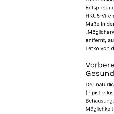
Entsprechu
HKU5-Viren
Maße in de
„Möglicherw
entfernt, a
Letko von d
Vorbere
Gesund
Der natürli
(Pipistrell
Behausunge
Möglichkeit