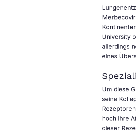
Lungenentz
Merbecovire
Kontinenten
University 
allerdings 
eines Über
Spezial
Um diese G
seine Kolle
Rezeptoren a
hoch ihre A
dieser Rezep