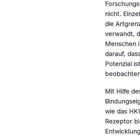
Forschungst
nicht. Einz
die Artgren
verwandt, 
Menschen in
darauf, das
Potenzial i
beobachten
Mit Hilfe d
Bindungseig
wie das HK
Rezeptor bi
Entwicklung