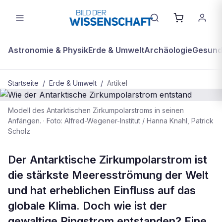
Astronomie & Physik
Erde & Umwelt
Archäologie
Gesundh
Startseite
/
Erde & Umwelt
/
Artikel
Modell des Antarktischen Zirkumpolarstroms in seinen
ERDE & UMWELT
Anfängen.
·
Foto: Alfred-Wegener-Institut / Hanna Knahl, Patrick
Scholz
Wie der Antarktische
Zirkumpolarstrom entstand
Der Antarktische Zirkumpolarstrom ist
die stärkste Meeresströmung der Welt
und hat erheblichen Einfluss auf das
globale Klima. Doch wie ist der
gewaltige Ringstrom entstanden? Eine