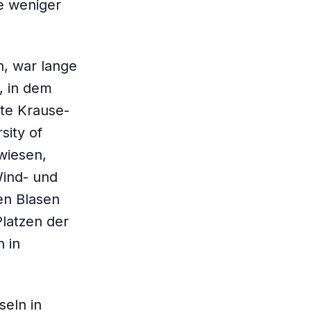
e weniger
, war lange
, in dem
rte Krause-
sity of
wiesen,
Wind- und
en Blasen
Platzen der
n in
seln in