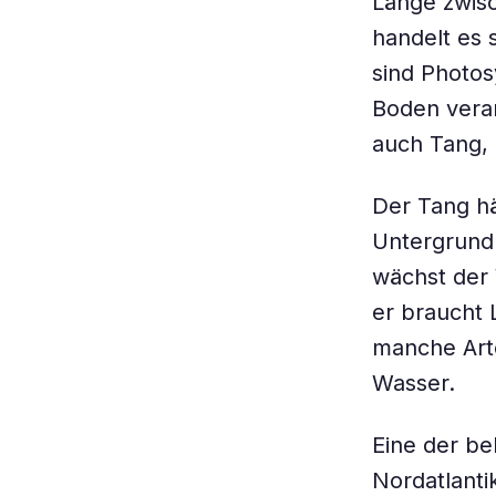
Länge zwisc
handelt es 
sind Photo
Boden vera
auch Tang,
Der Tang hä
Untergrund. 
wächst der
er braucht 
manche Arte
Wasser.
Eine der be
Nordatlanti