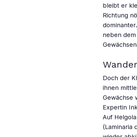
bleibt er k
Richtung nö
dominanter.
neben dem 
Gewächsen. 
Wander
Doch der Kl
ihnen mittle
Gewächse wo
Expertin In
Auf Helgola
(Laminaria 
wieder abkü