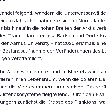
andel folgend, wandern die Unterwasserwälde
einem Jahrzehnt haben sie sich im Nordatlantik
 bis hinauf in die hohen Breiten der Arktis verl
ales Team – darunter Inka Bartsch und Dørte Kr
der Aarhus University – hat 2020 erstmals eine
 Bestandsaufnahme der Veränderungen des 
lgen veröffentlicht.
che Arten wie die unter und im Meereis wachs
rlieren ihren Lebensraum, wenn die polaren Ei
und die Meerestemperaturen steigen. Das verä
Küstenökosysteme tiefgreifend. Durch den Eisa
ngern zunächst die Krebse des Planktons, was