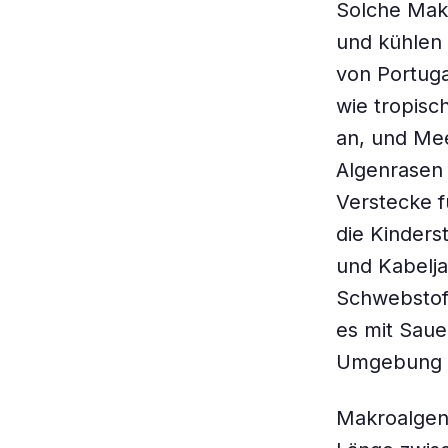
Solche Mak
und kühlen 
von Portug
wie tropis
an, und Me
Algenrasen 
Verstecke f
die Kinders
und Kabelja
Schwebstoff
es mit Saue
Umgebung d
Makroalgen 