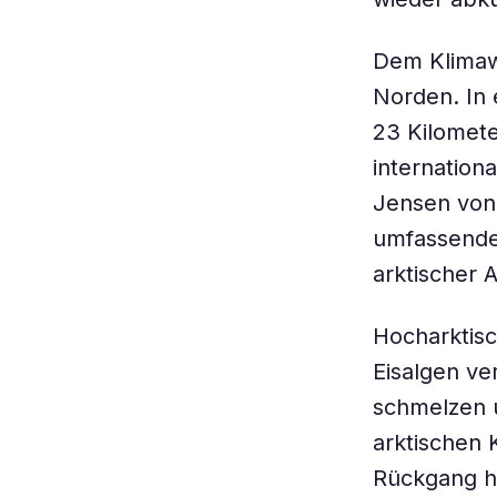
Dem Klimaw
Norden. In 
23 Kilometer
internation
Jensen von 
umfassende
arktischer A
Hocharktis
Eisalgen ve
schmelzen 
arktischen 
Rückgang hu