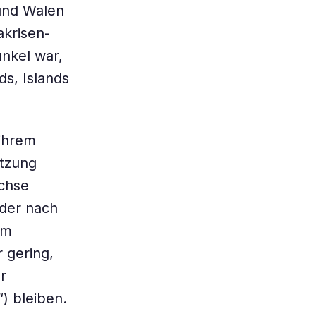
und Walen
akrisen-
nkel war,
s, Islands
ihrem
etzung
ächse
 der nach
Im
 gering,
r
) bleiben.