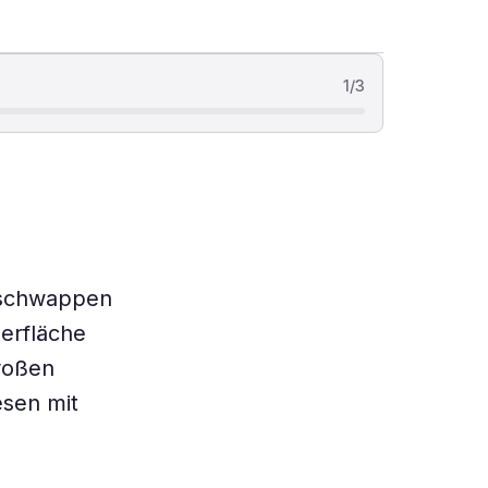
1
/
3
 schwappen
berfläche
großen
sen mit