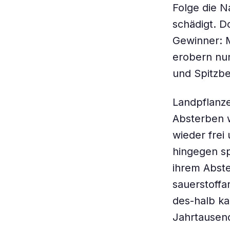
Folge die N
schädigt. D
Gewinner: M
erobern nun
und Spitzb
Landpflanz
Absterben w
wieder fre
hingegen sp
ihrem Abste
sauerstoffa
des-halb ka
Jahrtausend