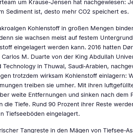
erteam um Krause-Jensen hat nachgewiesen: J
im Sediment ist, desto mehr CO2 speichert es.
kroalgen Kohlenstoff in großen Mengen binden
 denn sie wachsen meist auf festem Untergrund
stoff eingelagert werden kann. 2016 hatten Dø
Carlos M. Duarte von der King Abdullah Univer
 Technology in Thuwal, Saudi-Arabien, nachge
gen trotzdem wirksam Kohlenstoff einlagern: 
ungen treiben sie umher. Mit ihren luftgefüllt
 über weite Entfernungen und sinken nach dem 
n die Tiefe. Rund 90 Prozent ihrer Reste werde
n Tiefseeböden eingelagert.
rischer Tangreste in den Mägen von Tiefsee-As