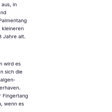
 aus, in
und
 Palmentang
 kleineren
 Jahre alt.
n wird es
n sich die
oalgen-
merhaven.
r Fingertang
en, wenn es