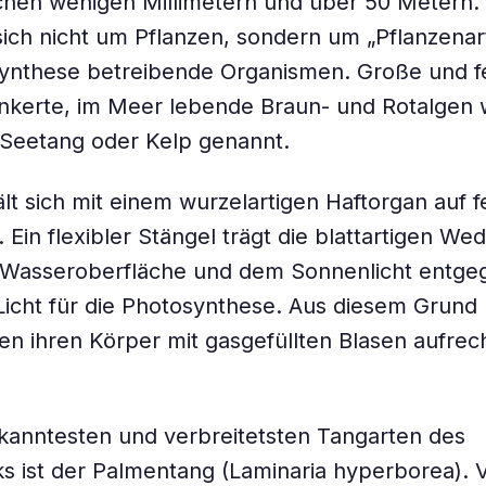
hen wenigen Millimetern und über 50 Metern. 
sich nicht um Pflanzen, sondern um „Pflanzenart
synthese betreibende Organismen. Große und f
nkerte, im Meer lebende Braun- und Rotalgen
 Seetang oder Kelp genannt.
lt sich mit einem wurzelartigen Haftorgan auf 
Ein flexibler Stängel trägt die blattartigen Wed
 Wasseroberfläche und dem Sonnenlicht entge
Licht für die Photosynthese. Aus diesem Grund 
n ihren Körper mit gasgefüllten Blasen aufrec
kanntesten und verbreitetsten Tangarten des
ks ist der Palmentang (Laminaria hyperborea). 