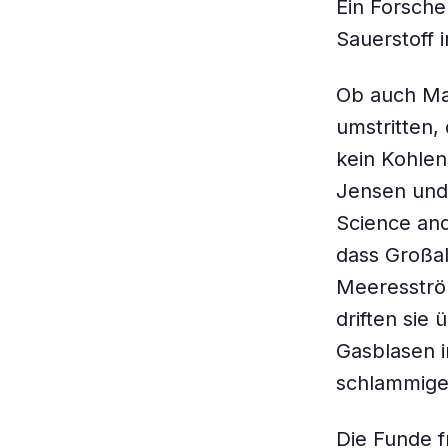
Ein Forsch
Sauerstoff 
Ob auch Ma
umstritten,
kein Kohlen
Jensen und 
Science and
dass Großal
Meeresström
driften sie
Gasblasen i
schlammige
Die Funde f