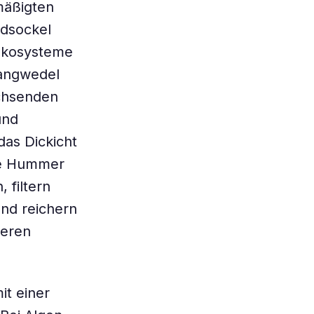
mäßigten
ndsockel
 Ökosysteme
Tangwedel
chsenden
und
das Dickicht
wie Hummer
 filtern
nd reichern
teren
it einer