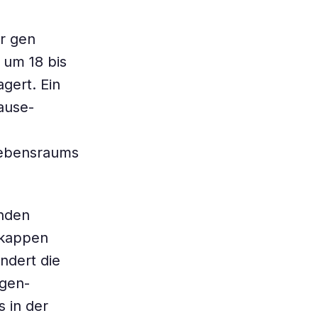
r gen
 um 18 bis
agert. Ein
ause-
Lebensraums
enden
skappen
ndert die
lgen-
 in der