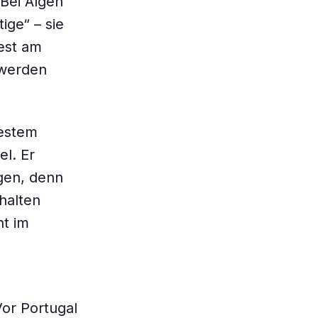
Bei Algen
ige“ – sie
est am
 werden
festem
el. Er
gen, denn
halten
ht im
Vor Portugal