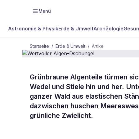
Menü
Astronomie & Physik
Erde & Umwelt
Archäologie
Gesun
Startseite
/
Erde & Umwelt
/
Artikel
Grünbraune Algenteile türmen si
BDW Plus
ERDE & UMWELT
Wedel und Stiele hin und her. Un
Wertvoller A
ganzer Wald aus elastischen Stän
dazwischen huschen Meereswesen
Dschungel
grünliche Zwielicht.