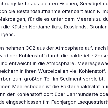
ahrungskette aus polaren Fischen, Seevögeln 
och die Bestandsaufnahme offenbart auch Klim
akroalgen, für die es unter dem Meereis zu du
 die Küsten Nordamerikas, Russlands, Grönland
ergens.
en nehmen CO2 aus der Atmosphäre auf, nach 
ird der Kohlenstoff durch die bakterielle Zers
i und entweicht in die Atmosphäre. Meeresgew
eichern in ihren Wurzelballen viel Kohlenstoff,
rben zum größten Teil im Sediment verbleibt. 
rmen Meeresboden ist die Bakterienaktivität nur
nn der Kohlenstoff dort über Jahrhunderte ode
e eingeschlossen (im Fachjargon „sequestriert“