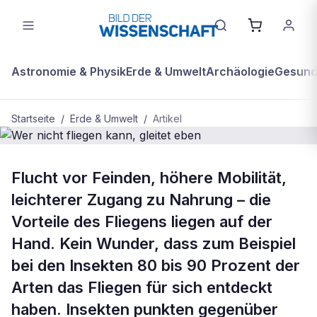
Astronomie & Physik
Erde & Umwelt
Archäologie
Gesundh
Startseite
/
Erde & Umwelt
/
Artikel
BDW Plus
ERDE & UMWELT
Flucht vor Feinden, höhere Mobilität,
Wer nicht fliegen kann, gleitet eben
leichterer Zugang zu Nahrung – die
Vorteile des Fliegens liegen auf der
Hand. Kein Wunder, dass zum Beispiel
bei den Insekten 80 bis 90 Prozent der
Arten das Fliegen für sich entdeckt
haben. Insekten punkten gegenüber