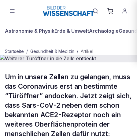
Astronomie & Physik
Erde & Umwelt
Archäologie
Gesundh
Startseite
/
Gesundheit & Medizin
/
Artikel
GESUNDHEIT & MEDIZIN
Um in unsere Zellen zu gelangen, muss
Weiterer Türöffner in die Zelle
das Coronavirus erst an bestimmte
entdeckt
“Türöffner” andocken. Jetzt zeigt sich,
dass Sars-CoV-2 neben dem schon
bekannten ACE2-Rezeptor noch ein
weiteres Oberflächenprotein der
menschlichen Zellen dafür nutzt: