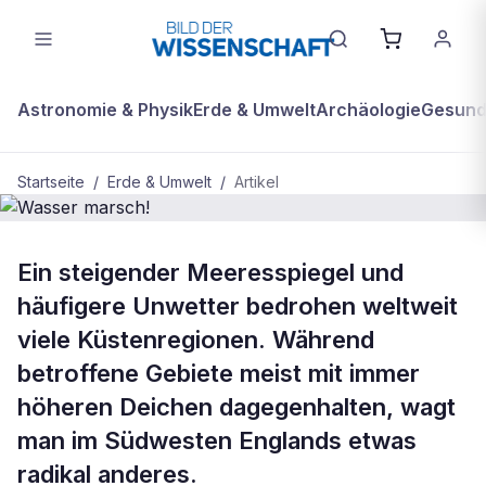
Astronomie & Physik
Erde & Umwelt
Archäologie
Gesundh
Startseite
/
Erde & Umwelt
/
Artikel
BDW Plus
ERDE & UMWELT
Ein steigender Meeresspiegel und
Wasser marsch!
häufigere Unwetter bedrohen weltweit
viele Küstenregionen. Während
betroffene Gebiete meist mit immer
höheren Deichen dagegenhalten, wagt
man im Südwesten Englands etwas
radikal anderes.