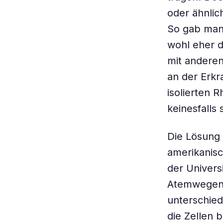
oder ähnlic
So gab man 
wohl eher 
mit andere
an der Erkr
isolierten 
keinesfalls
Die Lösung 
amerikanis
der Univers
Atemwegen v
unterschied
die Zellen 