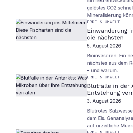
Ein neu entwickelte
gelöstes CO2 schnell
Mineralisierung kö
ERDE & UMWELT
Einwanderung in
die nächsten
5. August 2026
Bioinvasoren: Ein n
nächstes aus dem R
– und warum.
ERDE & UMWELT
Blutfälle in der
Entstehung ver
3. August 2026
Blutrotes Salzwasse
dem Eis. Genanalyse
auf urzeitliche Mee
ERDE & UMWELT