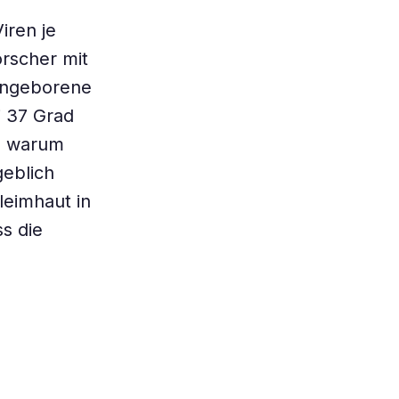
iren je
orscher mit
 angeborene
i 37 Grad
h, warum
geblich
leimhaut in
s die