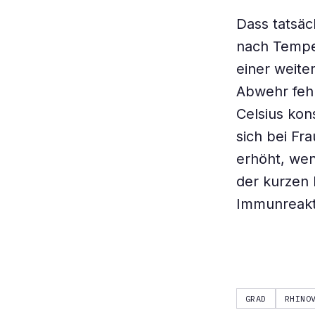
Dass tatsäc
nach Temper
einer weite
Abwehr fehl
Celsius kon
sich bei Fr
erhöht, wen
der kurzen 
Immunreakti
GRAD
RHINO