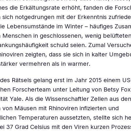
hes die Erkältungsrate erhöht, fanden die Forsc
sich notgedrungen mit der Erkenntnis zufriede
die Lebensumstände im Winter – häufiges Zus
n Menschen in geschlossenen, wenig belüftete
ankungshäufigkeit schuld seien. Zumal Versuch
Rhinoviren zeigten, dass sie sich in kalter Umge
 stärker vermehren als in warmer.
des Rätsels gelang erst im Jahr 2015 einem US
chen Forscherteam unter Leitung von Betsy Fo
ität Yale. Als die Wissenschaftler Zellen aus de
on Mäusen mit Rhinoviren infizierten und
lichen Temperaturen aussetzten, stellte sich h
bei 37 Grad Celsius mit den Viren kurzen Proze