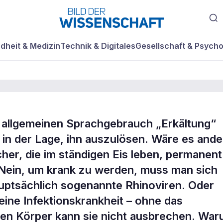
dheit & Medizin
Technik & Digitales
Gesellschaft & Psycho
m allgemeinen Sprachgebrauch „Erkältung“
ht in der Lage, ihn auszulösen. Wäre es ande
tet man sich im
er, die im ständigen Eis leben, permanent
 Nein, um krank zu werden, muss man sich
ter?
auptsächlich sogenannte Rhinoviren. Oder
 eine Infektionskrankheit – ohne das
den Körper kann sie nicht ausbrechen. Wa