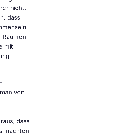
her nicht.
n, dass
ammensein
n Räumen –
e mit
bung
-
xman von
n
eraus, dass
ss machten.