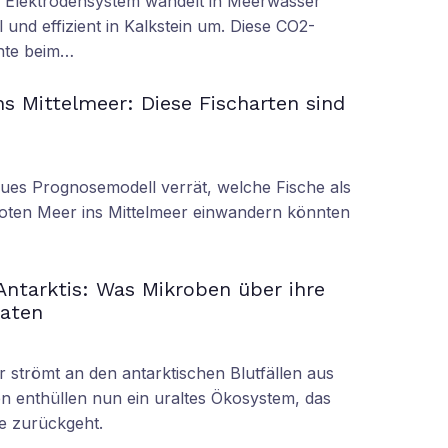
s Elektrodensystem wandelt in Meerwasser
 und effizient in Kalkstein um. Diese CO2-
nnte beim…
s Mittelmeer: Diese Fischarten sind
eues Prognosemodell verrät, welche Fische als
oten Meer ins Mittelmeer einwandern könnten
 Antarktis: Was Mikroben über ihre
raten
r strömt an den antarktischen Blutfällen aus
n enthüllen nun ein uraltes Ökosystem, das
re zurückgeht.