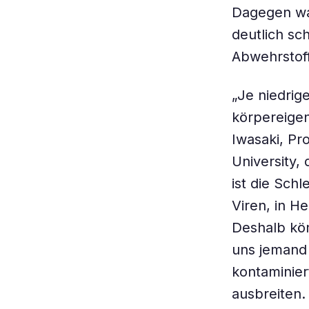
Dagegen wa
deutlich sch
Abwehrstof
„Je niedrige
körpereigen
Iwasaki, Pr
University,
ist die Sch
Viren, in H
Deshalb kön
uns jemand
kontaminier
ausbreiten.