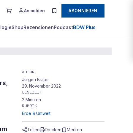
Anmelden
ABONNIEREN
logie
Shop
Rezensionen
Podcast
BDW Plus
AUTOR
Jürgen Brater
rs,
29. November 2022
LESEZEIT
2
Minuten
RUBRIK
Erde & Umwelt
rum
Teilen
Drucken
Merken