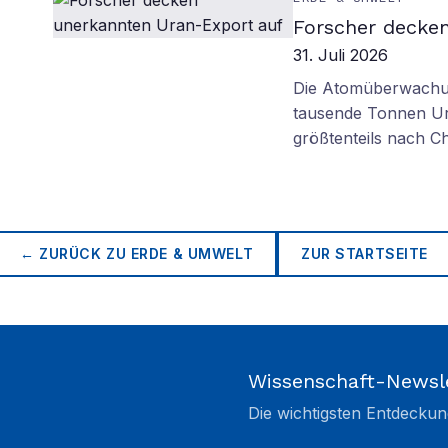
Forscher decke
31. Juli 2026
Die Atomüberwachun
tausende Tonnen Ur
größtenteils nach Ch
← ZURÜCK ZU
ERDE & UMWELT
ZUR STARTSEITE
Wissenschaft-Newsl
Die wichtigsten Entdeckun