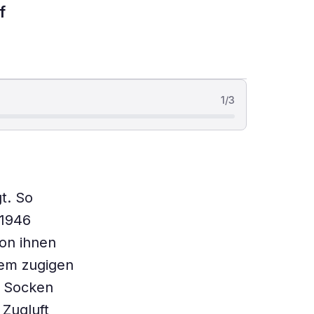
f
1
/
3
t. So
 1946
von ihnen
nem zugigen
e Socken
 Zugluft