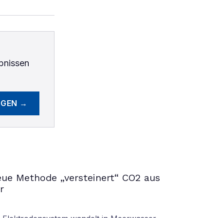
bnissen
EGEN →
ue Methode „versteinert“ CO2 aus
r