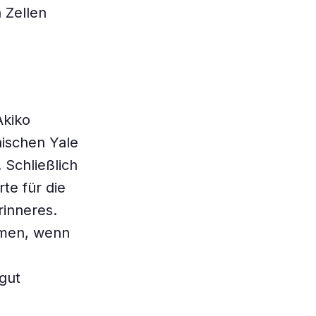
 Zellen
Akiko
nischen Yale
Schließlich
te für die
rinneres.
hmen, wenn
gut