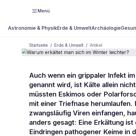
Menü
Astronomie & Physik
Erde & Umwelt
Archäologie
Gesun
Startseite
/
Erde & Umwelt
/
Artikel
Auch wenn ein grippaler Infekt i
BDW Plus
ERDE & UMWELT
genannt wird, ist Kälte allein nic
Warum erkäl
müssten Eskimos oder Polarforsch
mit einer Triefnase herumlaufen.
Winter leich
zwangsläufig Viren einfangen, h
anders gesagt: Eine Erkältung ist
Eindringen pathogener Keime in 