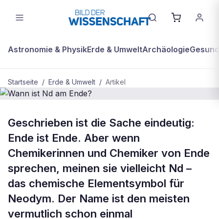
Astronomie & Physik
Erde & Umwelt
Archäologie
Gesundh
Startseite
/
Erde & Umwelt
/
Artikel
BDW Plus
ERDE & UMWELT
Geschrieben ist die Sache eindeutig:
Wann ist Nd am Ende?
Ende ist Ende. Aber wenn
Chemikerinnen und Chemiker von Ende
sprechen, meinen sie vielleicht Nd –
das chemische Elementsymbol für
Neodym. Der Name ist den meisten
vermutlich schon einmal