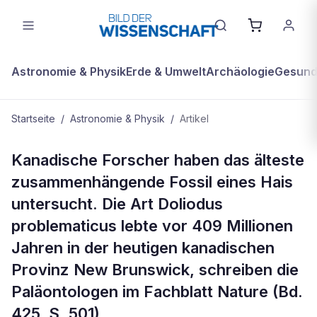
Astronomie & Physik
Erde & Umwelt
Archäologie
Gesundh
Startseite
/
Astronomie & Physik
/
Artikel
ASTRONOMIE & PHYSIK
Kanadische Forscher haben das älteste
Vordere Hälfte uralten Haies
zusammenhängende Fossil eines Hais
untersucht
untersucht. Die Art Doliodus
problematicus lebte vor 409 Millionen
Jahren in der heutigen kanadischen
Provinz New Brunswick, schreiben die
Paläontologen im Fachblatt Nature (Bd.
425, S. 501).