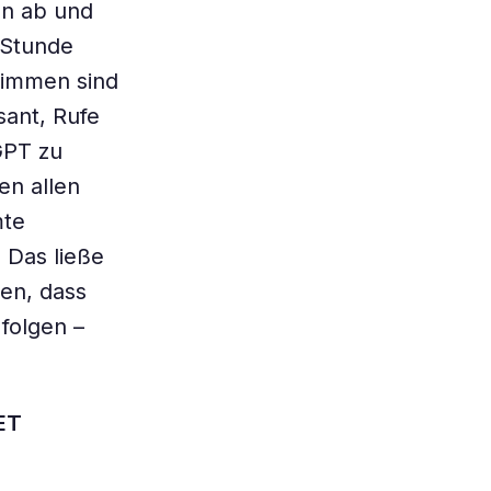
en ab und
 Stunde
timmen sind
sant, Rufe
GPT zu
en allen
mte
 Das ließe
en, dass
folgen –
NET