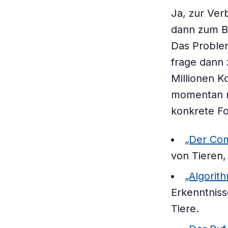
Ja, zur Ver
dann zum B
Das Problem
frage dann z
Millionen K
momentan no
konkrete F
„Der Com
von Tieren,
„Algorit
Erkenntnis
Tiere.