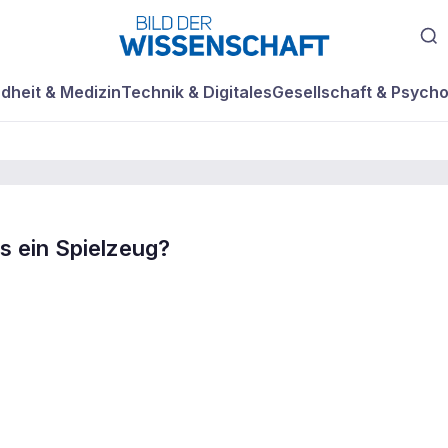
dheit & Medizin
Technik & Digitales
Gesellschaft & Psycho
ls ein Spielzeug?
en berühren viel