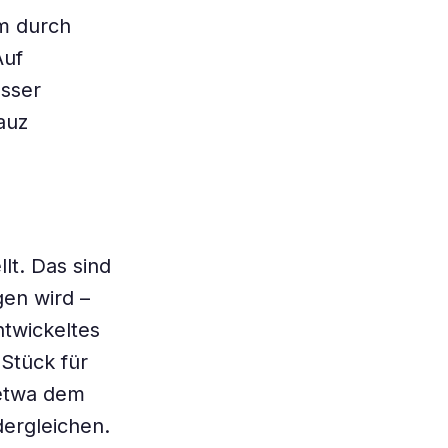
am durch
Auf
esser
auz
lt. Das sind
en wird –
ntwickeltes
Stück für
 etwa dem
dergleichen.