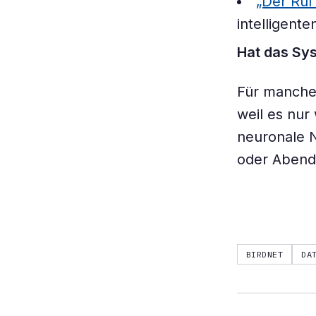
„Der Ruf
intelligent
Hat das Sy
Für manche 
weil es nur
neuronale N
oder Abend
BIRDNET
DA