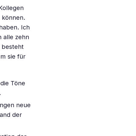
Kollegen
n können.
haben. Ich
h alle zehn
 besteht
m sie für
 die Töne
.
ingen neue
tand der