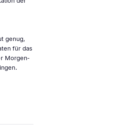
ation der
ut genug,
aten für das
er Morgen-
ingen.