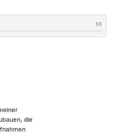
1
/
3
meiner
ubauen, die
aufnahmen