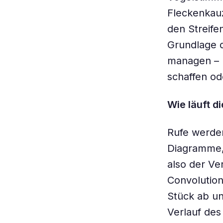
Fleckenkauz
den Streife
Grundlage 
managen – 
schaffen od
Wie läuft d
Rufe werden
Diagramme, 
also der Ve
Convolution
Stück ab u
Verlauf des