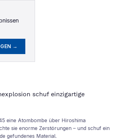
bnissen
EGEN →
xplosion schuf einzigartige
945 eine Atombombe über Hiroshima
achte sie enorme Zerstörungen – und schuf ein
rde gefundenes Material.