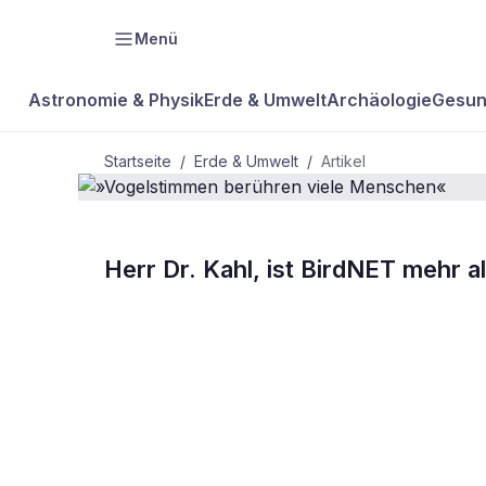
Menü
Astronomie & Physik
Erde & Umwelt
Archäologie
Gesun
Startseite
/
Erde & Umwelt
/
Artikel
Herr Dr. Kahl, ist BirdNET mehr a
BDW Plus
ERDE & UMWELT
»Vogelstimm
Menschen«