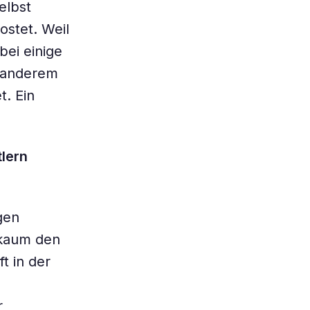
elbst
ostet. Weil
ei einige
r anderem
t. Ein
lern
gen
r kaum den
t in der
r