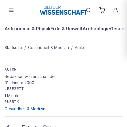
Astronomie & Physik
Erde & Umwelt
Archäologie
Gesundh
Startseite
/
Gesundheit & Medizin
/
Artikel
GESUNDHEIT & MEDIZIN
Virus als Gen-Fähre
AUTOR
Redaktion wissenschaft.de
01. Januar 2000
LESEZEIT
1
Minute
RUBRIK
Gesundheit & Medizin