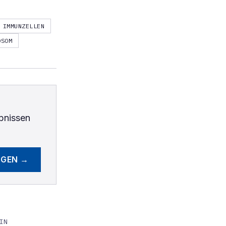
IMMUNZELLEN
OSOM
bnissen
EGEN →
IN