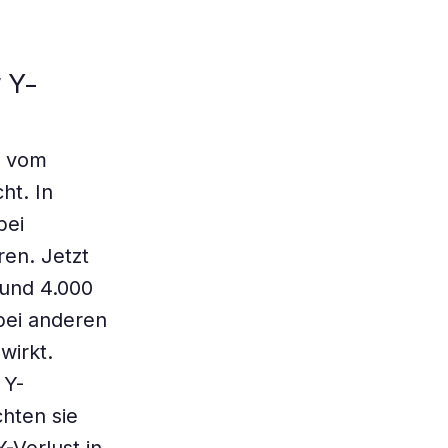
 Y-
n vom
ht. In
bei
en. Jetzt
und 4.000
bei anderen
wirkt.
 Y-
hten sie