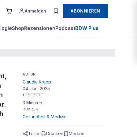
Anmelden
ABONNIEREN
logie
Shop
Rezensionen
Podcast
BDW Plus
AUTOR
t,
Claudia Krapp
n
04. Juni 2025
n
LESEZEIT
3
Minuten
r.
RUBRIK
ch
Gesundheit & Medizin
Teilen
Drucken
Merken