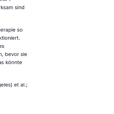
rksam sind
herapie so
tioniert.
es
, bevor sie
as könnte
les) et al.;