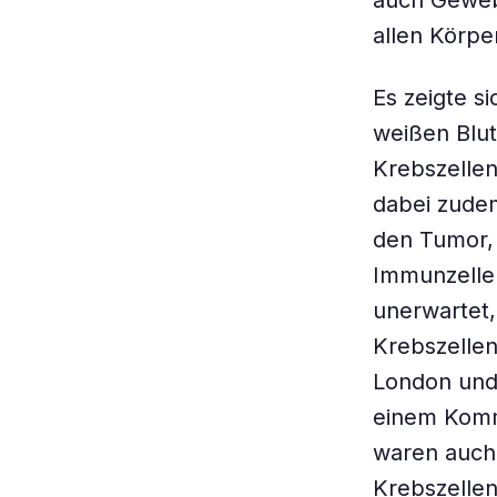
auch Geweb
allen Körpe
Es zeigte s
weißen Blut
Krebszelle
dabei zude
den Tumor, 
Immunzelle
unerwartet,
Krebszellen
London und 
einem Komm
waren auch 
Krebszelle