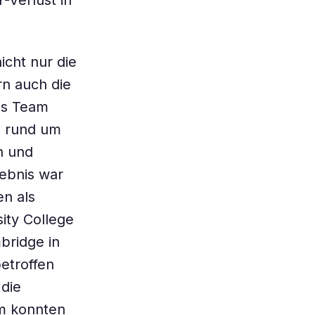
Verlust in
icht nur die
n auch die
as Team
d rund um
n und
ebnis war
en als
ity College
bridge in
etroffen
 die
m konnten