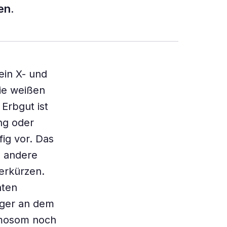
en.
ein X- und
ie weißen
Erbgut ist
ng oder
ig vor. Das
d andere
erkürzen.
hten
iger an dem
omosom noch