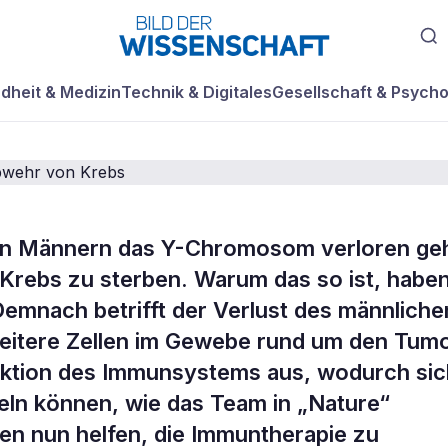
dheit & Medizin
Technik & Digitales
Gesellschaft & Psycho
von Männern das Y-Chromosom verloren geh
 Y-Chromosoms
n Krebs zu sterben. Warum das so ist, habe
emnach betrifft der Verlust des männliche
Immunabwehr von
tere Zellen im Gewebe rund um den Tumo
unktion des Immunsystems aus, wodurch si
eln können, wie das Team in „Nature“
ten nun helfen, die Immuntherapie zu