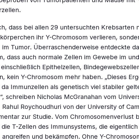
eproben von Tumorpatienten und Mäuse mit Y-
rzellen.
ich, dass bei allen 29 untersuchten Krebsarten n
körperchen ihr Y-Chromosom verlieren, sonder
n im Tumor. Überraschenderweise entdeckte d
m, dass auch normale Zellen im Gewebe im un
einschließlich Epithelzellen, Bindegewebszelle
n, kein Y-Chromosom mehr haben. „Dieses Erg
 da Immunzellen als genetisch viel stabiler gelt
“, schreiben Nicholas McGranahan vom Univers
Rahul Roychoudhuri von der University of Cam
entar zur Studie. Vom Chromosomenverlust b
die T-Zellen des Immunsystems, die eigentlich
n angreifen und bekämpfen. Ohne Y-Chromoso