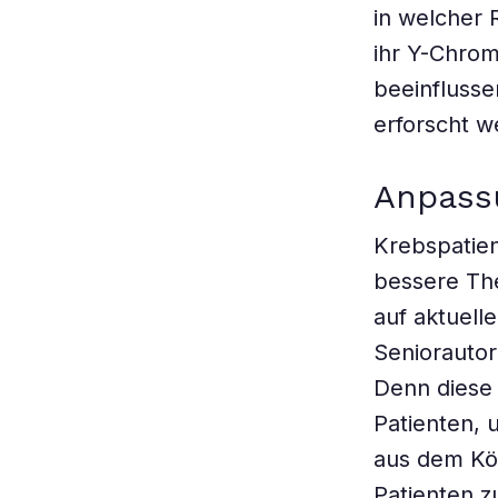
in welcher 
ihr Y-Chrom
beeinflusse
erforscht w
Anpass
Krebspatien
bessere The
auf aktuell
Seniorautor
Denn diese 
Patienten,
aus dem Kö
Patienten z