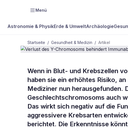
Menü
Astronomie & Physik
Erde & Umwelt
Archäologie
Gesun
Startseite
/
Gesundheit & Medizin
/
Artikel
GESUNDHEIT & MEDIZIN
Wenn in Blut- und Krebszellen 
Verlust des
haben sie ein erhöhtes Risiko, a
Mediziner nun herausgefunden. D
behindert 
Geschlechtschromosoms auch wei
Das wirkt sich negativ auf die F
Krebs
aggressivere Krebsarten entwick
berichtet. Die Erkenntnisse könn