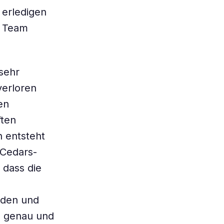
 erledigen
s Team
sehr
verloren
en
ften
h entsteht
 Cedars-
 dass die
rden und
e genau und