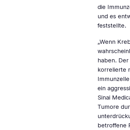
die Immunze
und es entw
feststellte.
„Wenn Kreb
wahrschein
haben. Der 
korrelierte
Immunzellen
ein aggress
Sinai Medic
Tumore dur
unterdrück
betroffene 