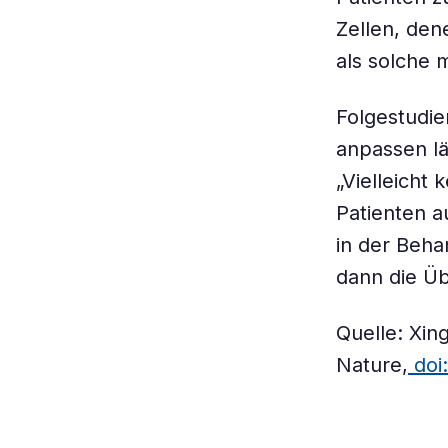
Zellen, den
als solche 
Folgestudie
anpassen lä
„Vielleicht
Patienten a
in der Beha
dann die Ü
Quelle: Xin
Nature,
doi