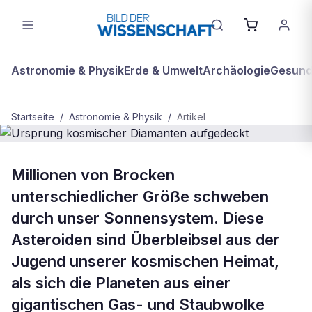
Astronomie & Physik
Erde & Umwelt
Archäologie
Gesundh
Startseite
/
Astronomie & Physik
/
Artikel
ASTRONOMIE & PHYSIK
Millionen von Brocken
Ursprung kosmischer Diamanten
unterschiedlicher Größe schweben
aufgedeckt
durch unser Sonnensystem. Diese
Asteroiden sind Überbleibsel aus der
Jugend unserer kosmischen Heimat,
als sich die Planeten aus einer
gigantischen Gas- und Staubwolke