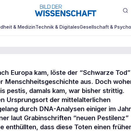
dheit & Medizin
Technik & Digitales
Gesellschaft & Psycho
nach Europa kam, löste der “Schwarze Tod”
s "Schwarzen To
er Menschheitsgeschichte aus. Doch wohe
s pestis, damals kam, war bisher strittig.
n Ursprungsort der mittelalterlichen
elang durch DNA-Analysen einiger im Jah
ner laut Grabinschriften “neuen Pestilenz”
 enthüllten, dass diese Toten einen frühe