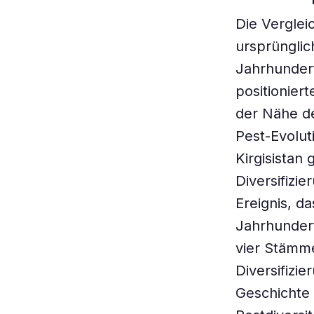
Die Verglei
ursprünglich
Jahrhunder
positionier
der Nähe d
Pest-Evolut
Kirgisistan
Diversifizi
Ereignis, d
Jahrhundert
vier Stämme
Diversifizie
Geschichte 