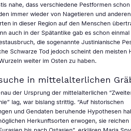
stis nahe, dass verschiedene Pestformen schon 
den immer wieder von Nagetieren und anderen 
rten in dieser Region auf den Menschen übert
n auch in der Spätantike gab es schon einmal
stausbruch, die sogenannte Justinianische Pes
liche Schwarze Tod jedoch scheint den meisten
Wurzeln weiter im Osten zu haben.
uche in mittelalterlichen Grä
au der Ursprung der mittelalterlichen “Zweite
” lag, war bislang strittig. “Auf historischen
ngen und Gendaten beruhende Hypothesen ha
öglichen Herkunftsorten erwogen, sie reichen
Eurasien bis nach Ostasien”, erklären Maria Sp