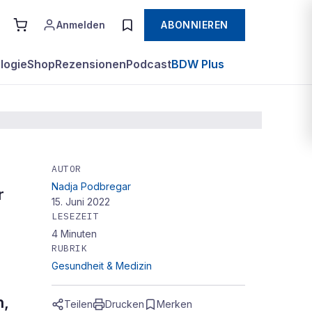
Anmelden
ABONNIEREN
logie
Shop
Rezensionen
Podcast
BDW Plus
AUTOR
Nadja Podbregar
des"
r
15. Juni 2022
LESEZEIT
4
Minuten
RUBRIK
r
Gesundheit & Medizin
n,
Teilen
Drucken
Merken