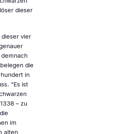
 Schwarzen
löser dieser
dieser vier
 genauer
r demnach
 belegen die
rhundert in
s. “Es ist
Schwarzen
1338 – zu
die
hen im
 alten