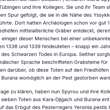
 Tübingen und ihre Kollegen. Sie und ihr Team s
ren Spur gefolgt, die sie in die Nähe des Yssykk
 führte. Dort hatten Archäologen schon vor gut 
iedhöfen mittelalterliche Gräber entdeckt, dere
 einiger dieser Menschen bei einer unbekannt
en 1338 und 1339 hindeuteten – knapp ein Jah
 des Schwarzen Todes in Europa. Seither sorgte
mäischer Sprache beschrifteten Grabsteine für
en darüber, ob diese Toten auf den Friedhöfen
d Burana womöglich an der Pest gestorben war
age zu klären, haben nun Spyrou und ihre Kol
 sieben Toten aus Kara-Djigach und Burana e
uf das Erbgut des Pesterregers Yersinia pestis 