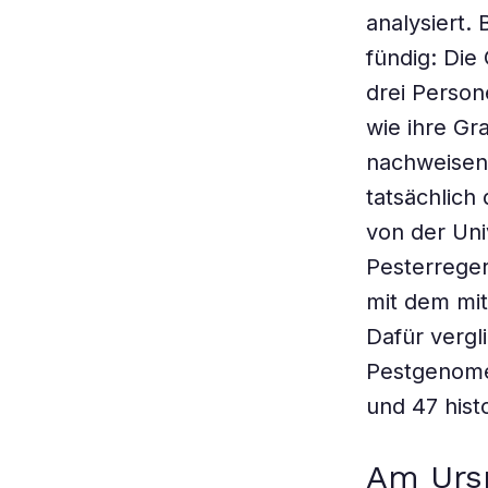
analysiert.
fündig: Die
drei Perso
wie ihre Gr
nachweisen,
tatsächlich
von der Univ
Pesterreger
mit dem mi
Dafür verg
Pestgenome
und 47 hist
Am Urs