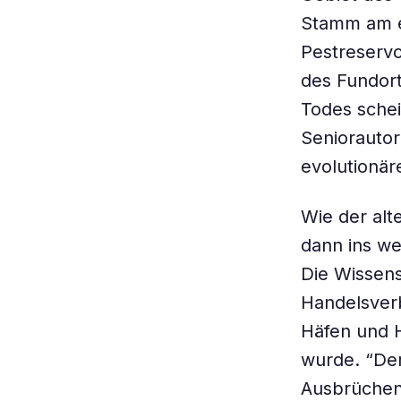
Stamm am e
Pestreservo
des Fundor
Todes schein
Seniorautor
evolutionär
Wie der alt
dann ins wes
Die Wissens
Handelsverb
Häfen und 
wurde. “De
Ausbrüchen 