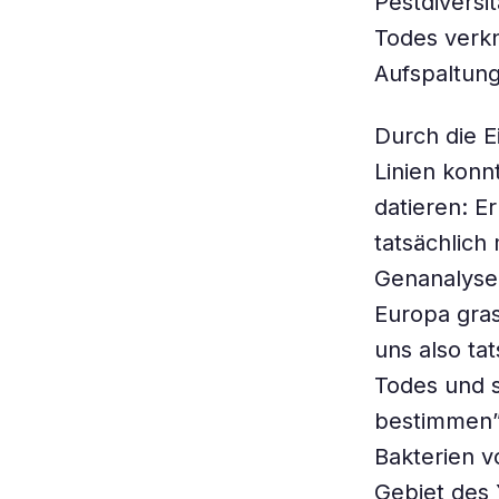
Pestdiversi
Todes verknü
Aufspaltung
Durch die E
Linien konn
datieren: 
tatsächlich
Genanalysen
Europa gras
uns also t
Todes und s
bestimmen”,
Bakterien v
Gebiet des 