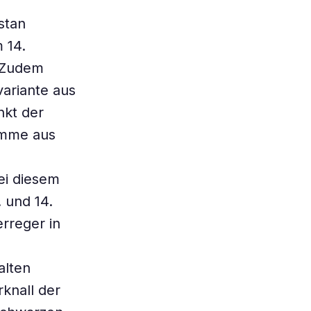
stan
 14.
 Zudem
ariante aus
nkt der
tämme aus
Bei diesem
. und 14.
erreger in
alten
rknall der