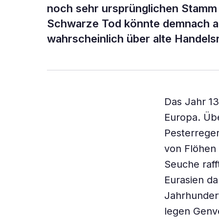
noch sehr ursprünglichen Stamm d
Schwarze Tod könnte demnach aus
wahrscheinlich über alte Handels
Das Jahr 1
Europa. Üb
Pesterreger
von Flöhen 
Seuche raff
Eurasien dah
Jahrhundert
legen Genv