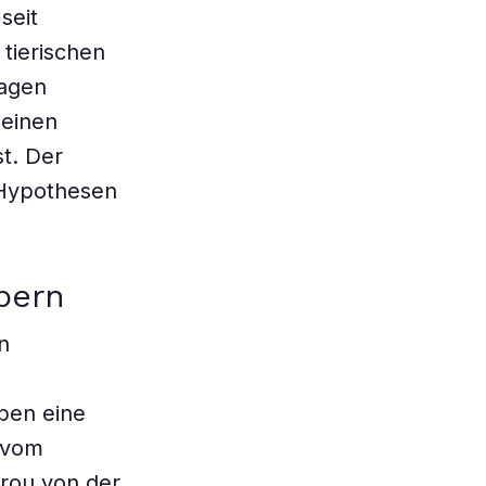
seit
tierischen
ragen
 einen
t. Der
 Hypothesen
bern
n
ben eine
 vom
yrou von der