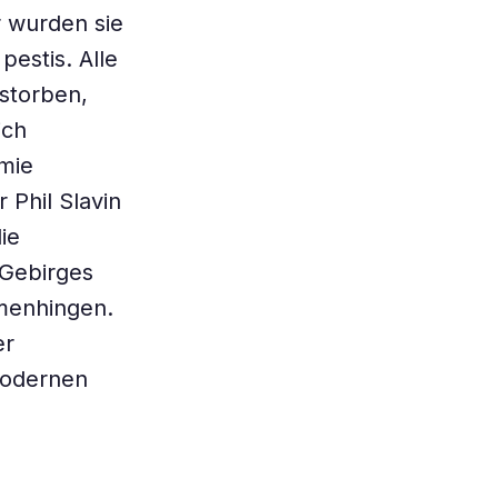
r wurden sie
estis. Alle
storben,
ich
mie
 Phil Slavin
ie
-Gebirges
mmenhingen.
er
modernen