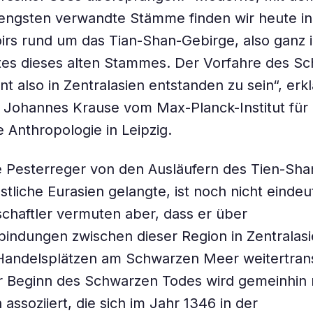
ngsten verwandte Stämme finden wir heute in
irs rund um das Tian-Shan-Gebirge, also ganz 
tes dieses alten Stammes. Der Vorfahre des S
t also in Zentralasien entstanden zu sein“, erkl
 Johannes Krause vom Max-Planck-Institut für
e Anthropologie in Leipzig.
e Pesterreger von den Ausläufern des Tien-Sh
tliche Eurasien gelangte, ist noch nicht eindeut
chaftler vermuten aber, dass er über
indungen zwischen dieser Region in Zentralas
Handelsplätzen am Schwarzen Meer weitertrans
r Beginn des Schwarzen Todes wird gemeinhin 
assoziiert, die sich im Jahr 1346 in der