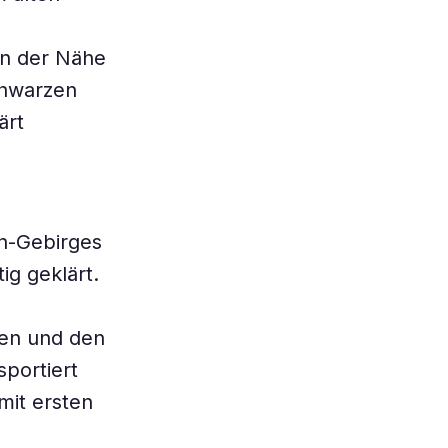
in der Nähe
chwarzen
ärt
an-Gebirges
ig geklärt.
ien und den
portiert
mit ersten