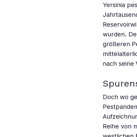
Yersinia pe
Jahrtausen
Reservoirwi
wurden. Den
größeren Pe
mittelalter
nach seine 
Spurens
Doch wo gen
Pestpandemie
Aufzeichnu
Reihe von m
westlichen 