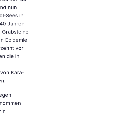
ind nun
öl-Sees in
140 Jahren
n Grabsteine
en Epidemie
rzehnt vor
n die in
 von Kara-
en.
legen
ntnommen
hin