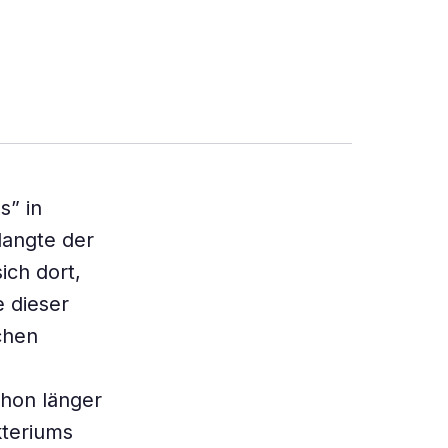
s” in
langte der
ich dort,
e dieser
chen
chon länger
teriums