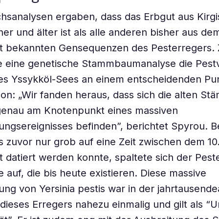
chsanalysen ergaben, dass das Erbgut aus Kirgi
er und älter ist als alle anderen bisher aus dem
t bekannten Gensequenzen des Pesterregers.
te eine genetische Stammbaumanalyse die Pestv
es Yssykköl-Sees an einem entscheidenden Pu
ion: „Wir fanden heraus, dass sich die alten S
 genau am Knotenpunkt eines massiven
erungsereignisses befinden”, berichtet Spyrou. 
as zuvor nur grob auf eine Zeit zwischen dem 10
 datiert werden konnte, spaltete sich der Pest
 auf, die bis heute existieren. Diese massive
rung von Yersinia pestis war in der jahrtausende
dieses Erregers nahezu einmalig und gilt als “U