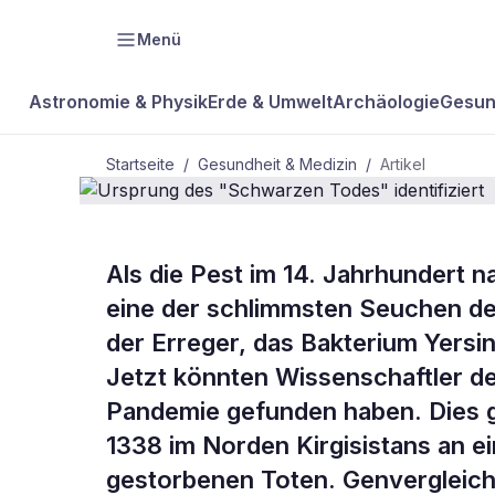
Menü
Astronomie & Physik
Erde & Umwelt
Archäologie
Gesun
Startseite
/
Gesundheit & Medizin
/
Artikel
GESUNDHEIT & MEDIZIN
Als die Pest im 14. Jahrhundert 
Ursprung de
eine der schlimmsten Seuchen d
der Erreger, das Bakterium Yersini
identifiziert
Jetzt könnten Wissenschaftler de
Pandemie gefunden haben. Dies g
1338 im Norden Kirgisistans an ei
gestorbenen Toten. Genvergleiche