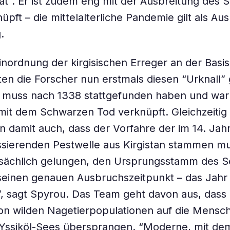
tät”. Er ist zudem eng mit der Ausbreitung des
pft – die mittelalterliche Pandemie gilt als Aus
.
inordnung der kirgisischen Erreger an der Basis 
ten die Forscher nun erstmals diesen “Urknall”
Er muss nach 1338 stattgefunden haben und wa
 mit dem Schwarzen Tod verknüpft. Gleichzeitig
 damit auch, dass der Vorfahre der im 14. Jah
sierenden Pestwelle aus Kirgistan stammen mus
atsächlich gelungen, den Ursprungsstamm des 
einen genauen Ausbruchszeitpunkt – das Jahr 
 sagt Spyrou. Das Team geht davon aus, dass 
on wilden Nagetierpopulationen auf die Mensc
Yssiköl-Sees übersprangen. “Moderne, mit dem