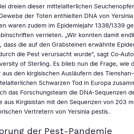
 Bei dreien dieser mittelalterlichen Seuchenopfe
 Gewebe der Toten enthielten DNA von Yersinia p
nen waren zudem im Epidemiejahr 1338/1339 ge
abinschriften verrieten. „Wir konnten damit endl
 dass die auf den Grabsteinen erwähnte Epide
 durch die Pest verursacht wurde“, sagt Co-Autor
ersity of Sterling. Es blieb nun die Frage, wie d
 aus den kirgisischen Ausläufern des Tienshan
ttelalterlichen Schwarzen Tod in Europa zusa
lich das Forschungsteam die DNA-Sequenzen d
 aus Kirgisistan mit den Sequenzen von 203 
orischen Vertretern von Yersinia pestis.
prung der Pest-Pandemie