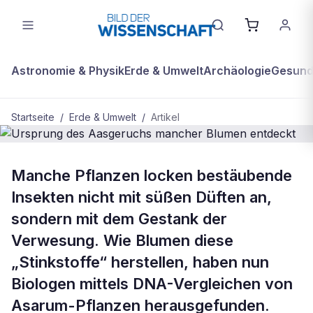
Astronomie & Physik
Erde & Umwelt
Archäologie
Gesundh
Startseite
/
Erde & Umwelt
/
Artikel
BDW Plus
ERDE & UMWELT
Manche Pflanzen locken bestäubende
Ursprung des Aasgeruchs mancher
Insekten nicht mit süßen Düften an,
Blumen entdeckt
sondern mit dem Gestank der
Verwesung. Wie Blumen diese
„Stinkstoffe“ herstellen, haben nun
Biologen mittels DNA-Vergleichen von
Asarum-Pflanzen herausgefunden.